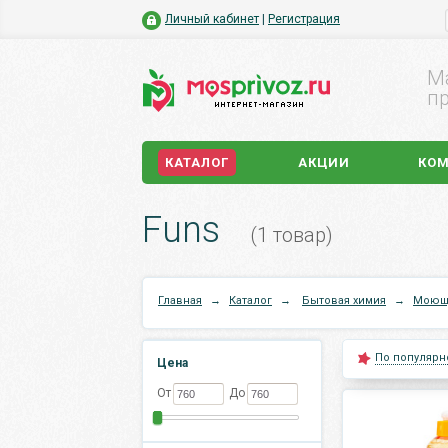
Личный кабинет
|
Регистрация
М
пр
КАТАЛОГ
АКЦИИ
КО
Funs
(1 товар)
Главная
→
Каталог
→
Бытовая химия
→
Моющи
По популярн
Цена
От
До