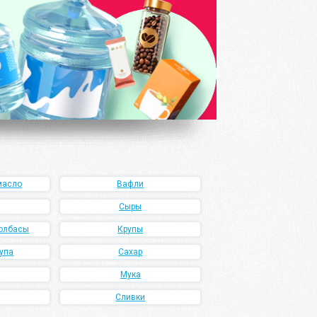
масло
Вафли
Сыры
олбасы
Крупы
упа
Сахар
Мука
Сливки