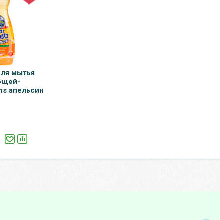
для мытья
ощей-
ns апельсин