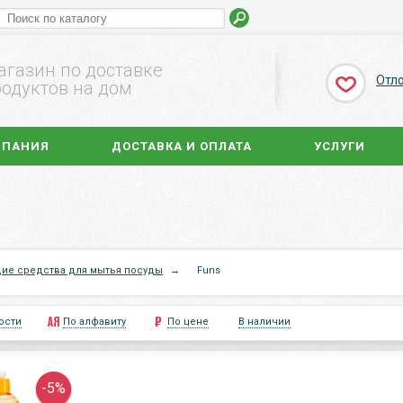
агазин по доставке
Отл
одуктов на дом
МПАНИЯ
ДОСТАВКА И ОПЛАТА
УСЛУГИ
е средства для мытья посуды
→
Funs
ости
По алфавиту
По цене
В наличии
-5%