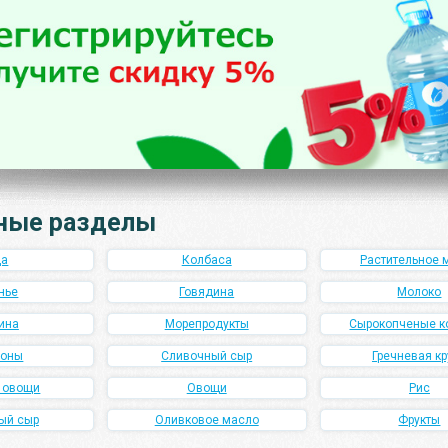
ные разделы
ца
Колбаса
Растительное 
нье
Говядина
Молоко
ина
Морепродукты
Сырокопченые к
роны
Сливочный сыр
Гречневая кр
и овощи
Овощи
Рис
ый сыр
Оливковое масло
Фрукты