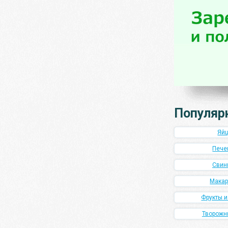
Популяр
Яй
Пече
Свин
Мака
Фрукты 
Творожн