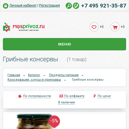
+7 495 921-35-87
Личный кабинет
|
Регистрация
+0
+0
МЕНЮ
Грибные консервы
(1 товар)
Главная
→
Каталог
→
Продукты питания
→
Консервация, соусы и приправы
→
Грибные консервы
По популярности
По алфавиту
По цене
В наличии
-5%