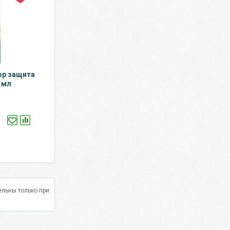
ор защита
 мл
льны только при