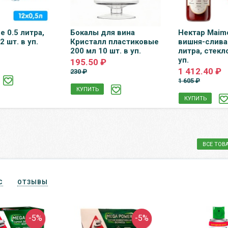
e 0.5 литра,
Бокалы для вина
Нектар Maim
12 шт. в уп.
Кристалл пластиковые
вишня-слива
200 мл 10 шт. в уп.
литра, стекло
уп.
195.50 ₽
1 412.40 ₽
230 ₽
1 605 ₽
КУПИТЬ
КУПИТЬ
ВСЕ ТОВ
С
ОТЗЫВЫ
-5%
-5%