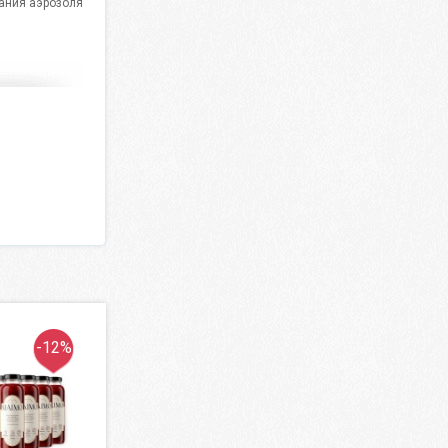
ания аэрозоля
-12%
-15%