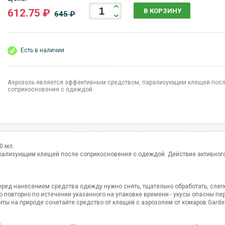
612.75 ₽
В КОРЗИНУ
645 ₽
Есть в наличии
Аэрозоль является эффективным средством, парализующим клещей пос
соприкосновения с одеждой.
0 мл.
рализующим клещей после соприкосновения с одеждой. Действие активног
ред нанесением средства одежду нужно снять, тщательно обработать, слегк
о повторно по истечении указанного на упаковке времени - укусы опасны 
ы на природе сочетайте средство от клещей с аэрозолем от комаров Gardex