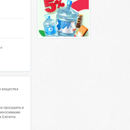
ле
о вещества
а просушить и
переносимыми
 Extreme.