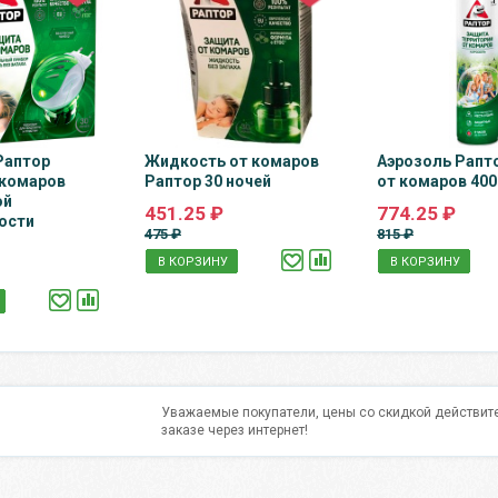
Раптор
Жидкость от комаров
Аэрозоль Рапт
 комаров
Раптор 30 ночей
от комаров 400
ой
451.25 ₽
774.25 ₽
ости
475 ₽
815 ₽
В КОРЗИНУ
В КОРЗИНУ
Уважаемые покупатели, цены со скидкой действите
заказе через интернет!