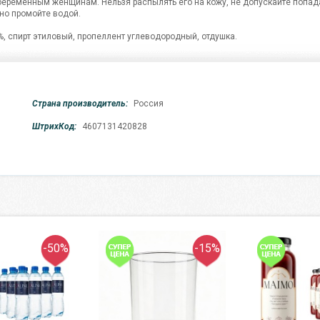
беременным женщинам. Нельзя распылять его на кожу, не допускайте попад
ьно промойте водой.
%, спирт этиловый, пропеллент углеводородный, отдушка.
Страна производитель:
Россия
ШтрихКод:
4607131420828
-50%
-15%