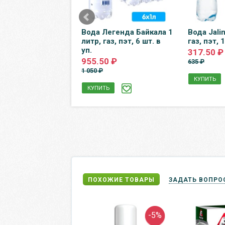
odaVoda 1,5
Вода Легенда Байкала 1
Вода Jalin
без газа, пэт, 6
литр, газ, пэт, 6 шт. в
газ, пэт, 
п.
уп.
317.50 ₽
0 ₽
955.50 ₽
635 ₽
1 050 ₽
КУПИТЬ
Ь
КУПИТЬ
ПОХОЖИЕ ТОВАРЫ
ЗАДАТЬ ВОПРО
-5%