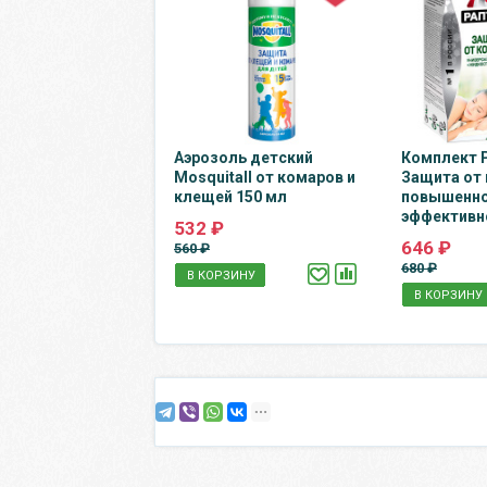
Аэрозоль детский
Комплект 
Mosquitall от комаров и
Защита от
клещей 150 мл
повышенн
эффективн
532 ₽
646 ₽
560 ₽
680 ₽
В КОРЗИНУ
В КОРЗИНУ