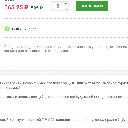
565.25 ₽
В КОРЗИНУ
595 ₽
Есть в наличии
Предназначен для использования в экстремальных условиях, незаменим
защиты для охотников, рыбаков, туристов.
ых условиях, незаменимое средство защиты для охотников, рыбаков, турист
m-толуамид).
 таежных и лесных клещей (переносчиков возбудителей клещевого энцефал
иловый денатурированный (19,6 %), ванилин, пропеллент углеводородный (бута