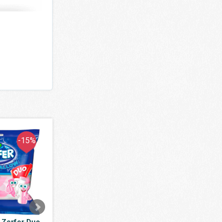
-15%
-12%