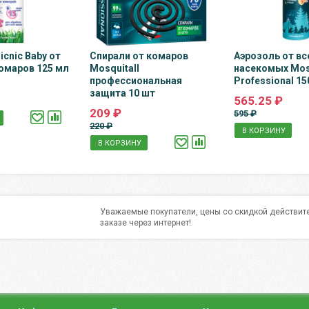
icnic Baby от
Спирали от комаров
Аэрозоль от вс
омаров 125 мл
Mosquitall
насекомых Mosq
профессиональная
Professional 15
защита 10 шт
565.25 ₽
209 ₽
595 ₽
220 ₽
В КОРЗИНУ
В КОРЗИНУ
Уважаемые покупатели, цены со скидкой действите
заказе через интернет!