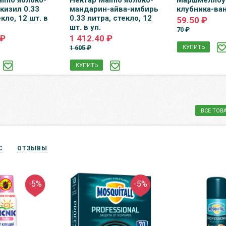
aimo яблоко-
Нектар Maimo яблоко-
Маршмеллоу 
кизил 0.33
мандарин-айва-имбирь
клубника-ван
кло, 12 шт. в
0.33 литра, стекло, 12
59.50 ₽
шт. в уп.
70 ₽
 ₽
1 412.40 ₽
1 605 ₽
КУПИТЬ
КУПИТЬ
ВСЕ ТОВ
С
ОТЗЫВЫ
-5%
-5%