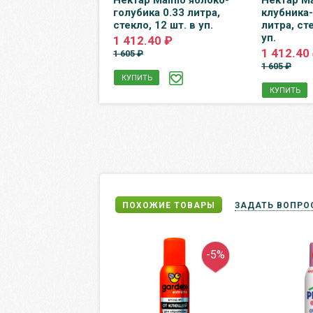
ikal Pearl /
Нектар Maimo яблоко-
Нектар M
жина Байкала 0.5
голубика 0.33 литра,
клубника-
 спорт, без газа,
стекло, 12 шт. в уп.
литра, сте
 шт. в уп.
уп.
1 412.40 ₽
.10 ₽
1 412.40
1 605 ₽
1 605 ₽
КУПИТЬ
Ь
КУПИТЬ
ПОХОЖИЕ ТОВАРЫ
ЗАДАТЬ ВОПРО
-5%