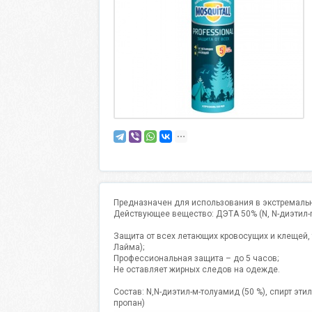
Предназначен для использования в экстремальн
Действующее вещество: ДЭТА 50% (N, N-диэтил-
Защита от всех летающих кровосущих и клещей,
Лайма);
Профессиональная защита – до 5 часов;
Не оставляет жирных следов на одежде.
Состав: N,N-диэтил-м-толуамид (50 %), спирт эт
пропан)