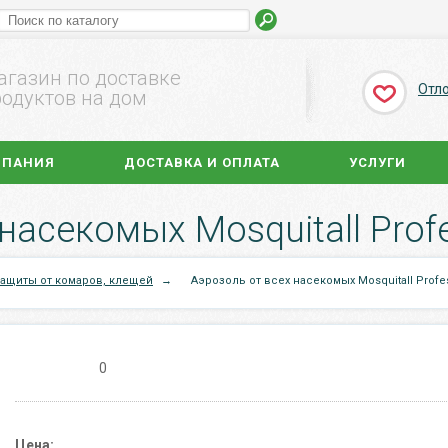
агазин по доставке
Отл
одуктов на дом
МПАНИЯ
ДОСТАВКА И ОПЛАТА
УСЛУГИ
насекомых Mosquitall Profe
защиты от комаров, клещей
→
Аэрозоль от всех насекомых Mosquitall Profes
0
Цена: