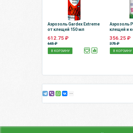
Аэрозоль Gardex Extreme
Аэрозоль P
от клещей 150 мл
клещей и к
612.75 ₽
356.25 ₽
645 ₽
375 ₽
В КОРЗИНУ
В КОРЗИНУ