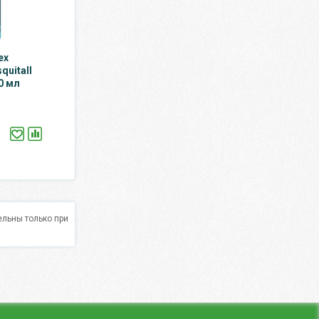
ех
uitall
0 мл
льны только при