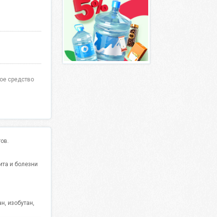
ое средство
ов.
ита и болезни
н, изобутан,