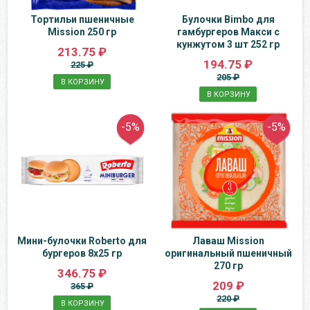
Тортильи пшеничные
Булочки Bimbo для
Mission 250 гр
гамбургеров Макси с
кунжутом 3 шт 252 гр
213.75 ₽
194.75 ₽
225 ₽
205 ₽
В КОРЗИНУ
В КОРЗИНУ
-5%
-5%
Мини-булочки Roberto для
Лаваш Mission
бургеров 8х25 гр
оригинальный пшеничный
270 гр
346.75 ₽
209 ₽
365 ₽
220 ₽
В КОРЗИНУ