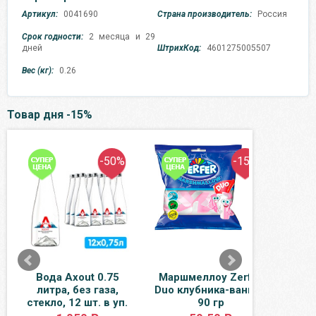
Артикул:
0041690
Страна производитель:
Россия
Срок годности:
2 месяца и 29
дней
ШтрихКод:
4601275005507
Вес (кг):
0.26
Товар дня -15%
-50%
-15%
Вода Axout 0.75
Маршмеллоу Zerfer
Вод
литра, без газа,
Duo клубника-ваниль
литр
стекло, 12 шт. в уп.
90 гр