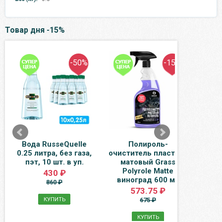
Товар дня -15%
-50%
-15%
Вода RusseQuelle
Полироль-
Н
0.25 литра, без газа,
очиститель пластика
пер
пэт, 10 шт. в уп.
матовый Grass
стек
Polyrole Matte
430 ₽
виноград 600 мл
860 ₽
573.75 ₽
КУПИТЬ
675 ₽
КУПИТЬ