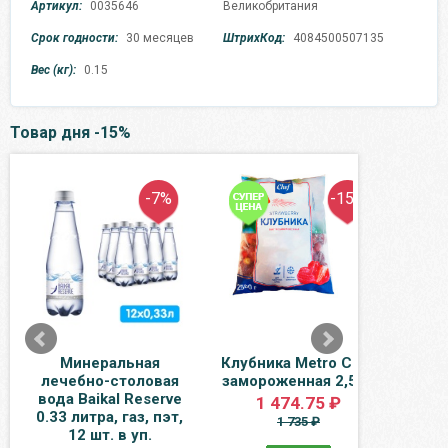
Артикул:
0035646
Великобритания
Срок годности:
30 месяцев
ШтрихКод:
4084500507135
Вес (кг):
0.15
Товар дня -15%
-7%
-15%
Минеральная
Клубника Metro Chef
Вод
лечебно-столовая
замороженная 2,5 кг
литра
вода Baikal Reserve
1 474.75 ₽
0.33 литра, газ, пэт,
1 735 ₽
12 шт. в уп.