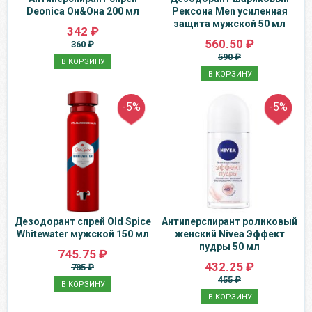
Deonica Он&Она 200 мл
Рексона Men усиленная
защита мужской 50 мл
342 ₽
560.50 ₽
360 ₽
590 ₽
В КОРЗИНУ
В КОРЗИНУ
-5%
-5%
Дезодорант спрей Old Spice
Антиперспирант роликовый
Whitewater мужской 150 мл
женский Nivea Эффект
пудры 50 мл
745.75 ₽
432.25 ₽
785 ₽
455 ₽
В КОРЗИНУ
В КОРЗИНУ