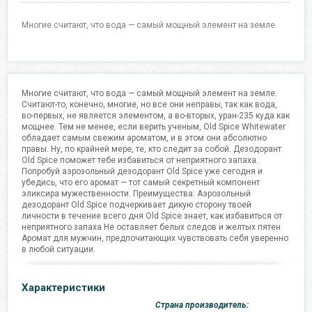
Многие считают, что вода — самый мощный элемент на земле.
Многие считают, что вода — самый мощный элемент на земле.
Считают-то, конечно, многие, но все они неправы, так как вода,
во-первых, не является элементом, а во-вторых, уран-235 куда как
мощнее. Тем не менее, если верить ученым, Old Spice Whitewater
обладает самым свежим ароматом, и в этом они абсолютно
правы. Ну, по крайней мере, те, кто следит за собой. Дезодорант
Old Spice поможет тебе избавиться от неприятного запаха.
Попробуй аэрозольный дезодорант Old Spice уже сегодня и
убедись, что его аромат — тот самый секретный компонент
эликсира мужественности. Преимущества: Аэрозольный
дезодорант Old Spice подчеркивает дикую сторону твоей
личности в течение всего дня Old Spice знает, как избавиться от
неприятного запаха Не оставляет белых следов и желтых пятен
Аромат для мужчин, предпочитающих чувствовать себя уверенно
в любой ситуации.
Характеристики
Страна производитель: