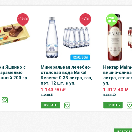
-15%
-7%
ни Яшкино с
Минеральная лечебно-
Нектар Maim
карамелью
столовая вода Baikal
вишня-слива
анный 200 гр
Reserve 0.33 литра, газ,
литра, стекло
пэт, 12 шт. в уп.
уп.
1 143.90 ₽
1 412.40 ₽
1 230 ₽
1 605 ₽
КУПИТЬ
КУПИТЬ
ВСЕ ТОВ