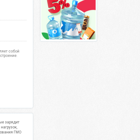
вляет собой
строение.
ые зарядит
нагрузок,
ьзования ГМО
й