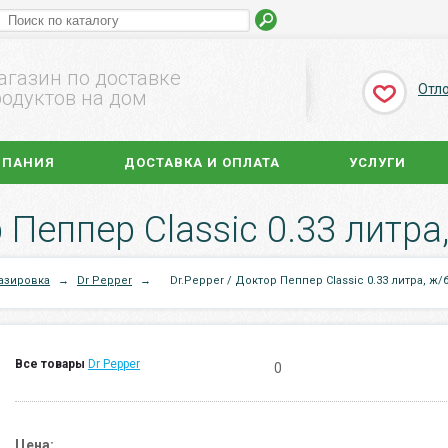
агазин по доставке
Отл
одуктов на дом
МПАНИЯ
ДОСТАВКА И ОПЛАТА
УСЛУГИ
 Пеппер Classic 0.33 литра, 
азировка
→
Dr Pepper
→
Dr.Pepper / Доктор Пеппер Classic 0.33 литра, ж/б,
Все товары
Dr Pepper
0
Цена: