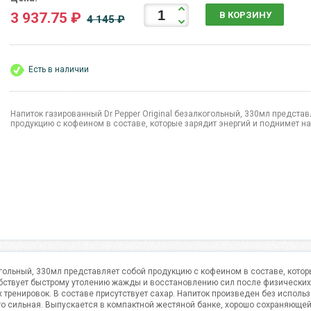
3 937.75 ₽
В КОРЗИНУ
4 145 ₽
Есть в наличии
Напиток газированный Dr Pepper Original безалкогольный, 330мл предста
продукцию с кофеином в составе, которые зарядит энергий и поднимет на
когольный, 330мл представляет собой продукцию с кофеином в составе, котор
обствует быстрому утолению жажды и восстановлению сил после физических 
 тренировок. В составе присутствует сахар. Напиток произведен без испол
го сильная. Выпускается в компактной жестяной банке, хорошо сохраняюще