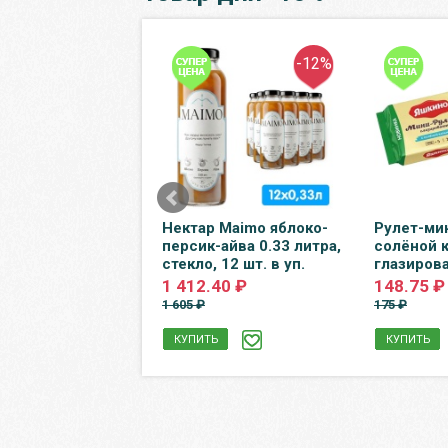
-50%
-12%
aline 0.5 литра,
Нектар Maimo яблоко-
Рулет-ми
а, пэт, 12 шт. в
персик-айва 0.33 литра,
солёной 
стекло, 12 шт. в уп.
глазиров
0 ₽
1 412.40 ₽
148.75 ₽
1 605 ₽
175 ₽
Ь
КУПИТЬ
КУПИТЬ