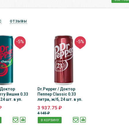
С
ОТЗЫВЫ
-5%
-5%
/ Доктор
Dr.Pepper / Доктор
rry Вишня 0.33
Пеппер Classic 0.33
24 шт. в уп.
литра, ж/б, 24 шт. в уп.
₽
3 937.75 ₽
4 145 ₽
В КОРЗИНУ