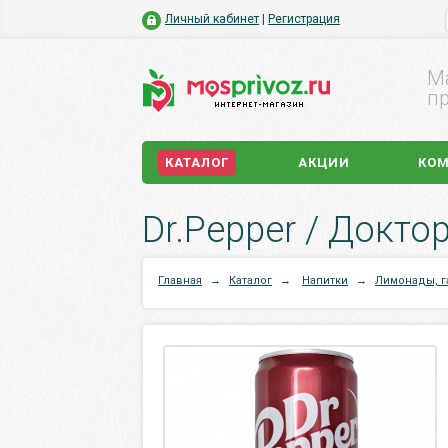
Личный кабинет
|
Регистрация
М
пр
КАТАЛОГ
АКЦИИ
КО
Dr.Pepper / Доктор
Главная
→
Каталог
→
Напитки
→
Лимонады, г