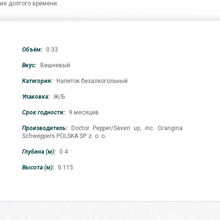
ие долгого времени.
Объём:
0.33
Вкус:
Вишневый
Категория:
Напиток безалкогольный
Упаковка:
Ж/Б
Срок годности:
9 месяцев
Производитель:
Doctor Pepper/Seven up, inc. Orangina
Schweppers POLSKA SP. z. o. o.
Глубина (м):
0.4
Высота (м):
0.115