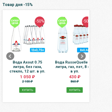
Товар дня -15%
-50%
-50%
Вода Axout 0.75
Вода RusseQuelle 0.4
Туне
литра, без газа,
литра, газ, пэт, 8 шт.
доб
стекло, 12 шт. в уп.
в уп.
1 050 ₽
430 ₽
2 100 ₽
860 ₽
КУПИТЬ
КУПИТЬ