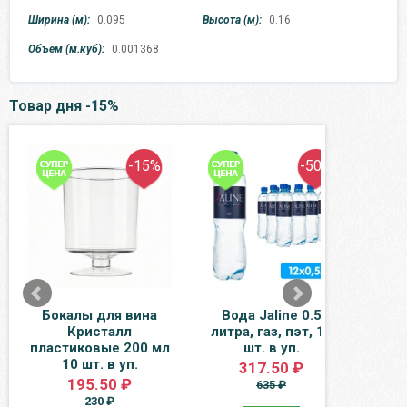
Ширина (м):
0.095
Высота (м):
0.16
Объем (м.куб):
0.001368
Товар дня -15%
-15%
-50%
Бокалы для вина
Вода Jaline 0.5
Вода
Кристалл
литра, газ, пэт, 12
пластиковые 200 мл
шт. в уп.
одн
10 шт. в уп.
317.50 ₽
195.50 ₽
635 ₽
230 ₽