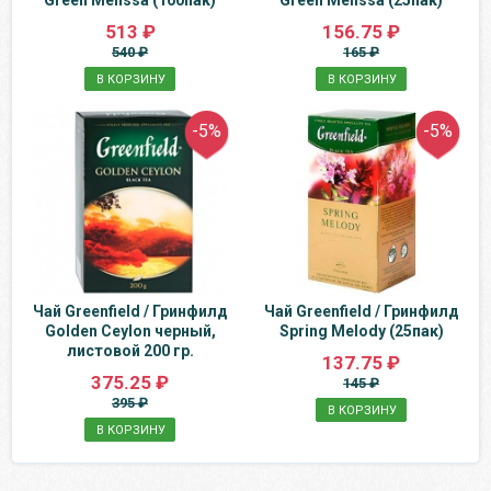
Green Melissa (100пак)
Green Melissa (25пак)
513 ₽
156.75 ₽
540 ₽
165 ₽
В КОРЗИНУ
В КОРЗИНУ
-5%
-5%
Чай Greenfield / Гринфилд
Чай Greenfield / Гринфилд
Golden Ceylon черный,
Spring Melody (25пак)
листовой 200 гр.
137.75 ₽
375.25 ₽
145 ₽
395 ₽
В КОРЗИНУ
В КОРЗИНУ