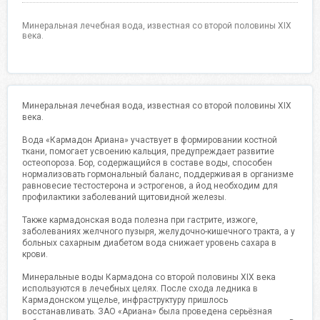
Минеральная лечебная вода, известная со второй половины XIX
века.
Минеральная лечебная вода, известная со второй половины XIX
века.
Вода «Кармадон Ариана» участвует в формировании костной
ткани, помогает усвоению кальция, предупреждает развитие
остеопороза. Бор, содержащийся в составе воды, способен
нормализовать гормональный баланс, поддерживая в организме
равновесие тестостерона и эстрогенов, а йод необходим для
профилактики заболеваний щитовидной железы.
Также кармадонская вода полезна при гастрите, изжоге,
заболеваниях желчного пузыря, желудочно-кишечного тракта, а у
больных сахарным диабетом вода снижает уровень сахара в
крови.
Минеральные воды Кармадона со второй половины XIX века
используются в лечебных целях. После схода ледника в
Кармадонском ущелье, инфраструктуру пришлось
восстанавливать. ЗАО «Ариана» была проведена серьёзная