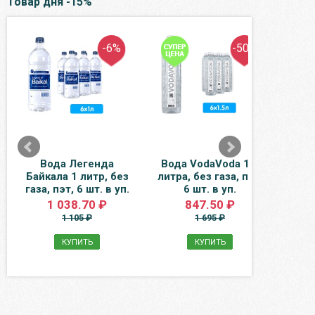
Товар дня -15%
-6%
-50%
Вода Легенда
Вода VodaVoda 1,5
Во
Байкала 1 литр, без
литра, без газа, пэт,
лит
газа, пэт, 6 шт. в уп.
6 шт. в уп.
1 038.70 ₽
847.50 ₽
1 105 ₽
1 695 ₽
КУПИТЬ
КУПИТЬ