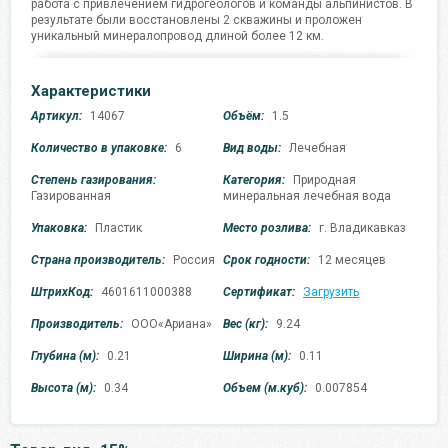
работа с привлечением гидрогеологов и команды альпинистов. В
результате были восстановлены 2 скважины и проложен
уникальный минералопровод длиной более 12 км.
Характеристики
Артикул:
14067
Объём:
1.5
Количество в упаковке:
6
Вид воды:
Лечебная
Степень газирования:
Категория:
Природная
Газированная
минеральная лечебная вода
Упаковка:
Пластик
Место розлива:
г. Владикавказ
Страна производитель:
Россия
Срок годности:
12 месяцев
ШтрихКод:
4601611000388
Сертификат:
Загрузить
Производитель:
ООО«Ариана»
Вес (кг):
9.24
Глубина (м):
0.21
Ширина (м):
0.11
Высота (м):
0.34
Объем (м.куб):
0.007854