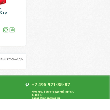
ъ
0 гр
льны только при
+7 495 921-35-87
Москва
,
Волгоградский пр-кт,
д.46б к.1
zakaz@mosprivoz.ru
Прием заказов с 8:00 до 22:00
Без выходных