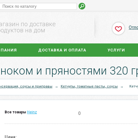
агазин по доставке
Отл
одуктов на дом
МПАНИЯ
ДОСТАВКА И ОПЛАТА
УСЛУГИ
сноком и пряностями 320 г
нсервация, соусы и приправы
→
Кетчупы, томатные пасты, соусы
→
Кетч
Все товары
Heinz
0
Цена: