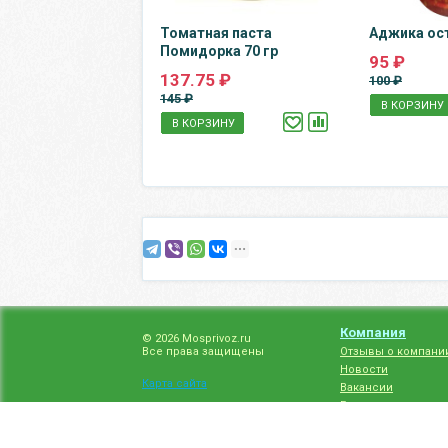
Томатная паста
Аджика ост
Помидорка 70 гр
95 ₽
137.75 ₽
100 ₽
145 ₽
В КОРЗИНУ
В КОРЗИНУ
Компания
© 2026 Mosprivoz.ru
Все права защищены
Отзывы о компани
Новости
Карта сайта
Вакансии
Гарантия на товар
Политика конфиде