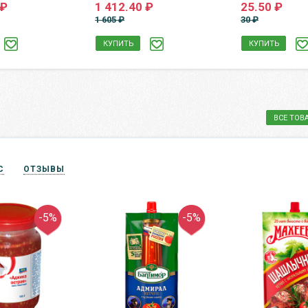
 ₽
1 412.40 ₽
25.50 ₽
1 605 ₽
30 ₽
КУПИТЬ
КУПИТЬ
ВСЕ ТОВ
С
ОТЗЫВЫ
-5%
-5%