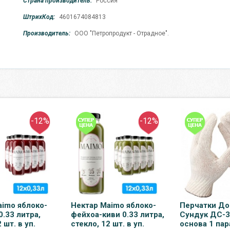
Страна производитель:
Россия
ШтрихКод:
4601674084813
Производитель:
ООО "Петропродукт - Отрадное".
-12%
-12%
aimo яблоко-
Нектар Maimo яблоко-
Перчатки Д
0.33 литра,
фейхоа-киви 0.33 литра,
Сундук ДС-3
 шт. в уп.
стекло, 12 шт. в уп.
основа 1 пар