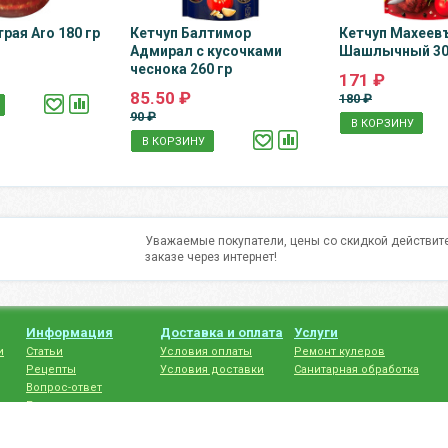
рая Aro 180 гр
Кетчуп Балтимор
Кетчуп Махеев
Адмирал с кусочками
Шашлычный 30
чеснока 260 гр
171 ₽
85.50 ₽
180 ₽
90 ₽
В КОРЗИНУ
В КОРЗИНУ
Уважаемые покупатели, цены со скидкой действите
заказе через интернет!
Информация
Доставка и оплата
Услуги
и
Статьи
Условия оплаты
Ремонт кулеров
Рецепты
Условия доставки
Санитарная обработка
Вопрос-ответ
Бренды
нциальности