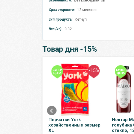
Особенности:
Без консервантов
Срок годности:
12 месяцев
Тип продукта:
Кетчуп
Вес (кг):
0.32
Товар дня -15%
-12%
-15%
 Maimo яблоко-
Перчатки York
Нектар M
ка-кизил 0.33
хозяйственные размер
голубика 
 стекло, 12 шт. в
XL
стекло, 12