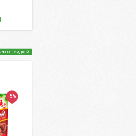
692.75 ₽
430 ₽
815 ₽
860 ₽
КУПИТЬ
КУПИТЬ
АРЫ СО СКИДКОЙ
-5%