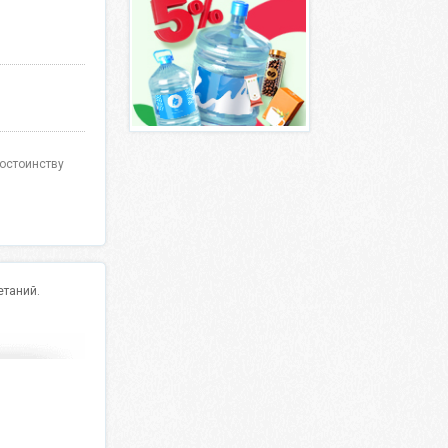
достоинству
етаний.