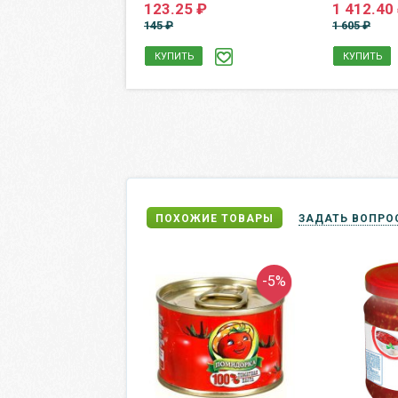
123.25 ₽
1 412.40
.40 ₽
145 ₽
1 605 ₽
КУПИТЬ
КУПИТЬ
Ь
ПОХОЖИЕ ТОВАРЫ
ЗАДАТЬ ВОПРО
-5%