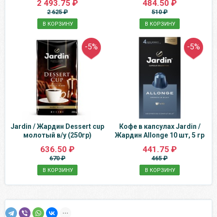
2 493.75 ₽
484.50 ₽
2 625 ₽
510 ₽
В КОРЗИНУ
В КОРЗИНУ
-5%
-5%
Jardin / Жардин Dessert cup
Кофе в капсулах Jardin /
молотый в/у (250гр)
Жардин Allonge 10 шт, 5 гр
636.50 ₽
441.75 ₽
670 ₽
465 ₽
В КОРЗИНУ
В КОРЗИНУ