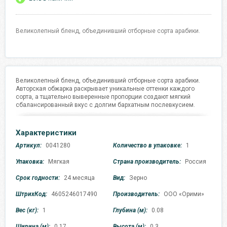
Великолепный бленд, объединивший отборные сорта арабики.
Великолепный бленд, объединивший отборные сорта арабики.
Авторская обжарка раскрывает уникальные оттенки каждого
сорта, а тщательно выверенные пропорции создают мягкий
сбалансированный вкус с долгим бархатным послевкусием.
Характеристики
Артикул:
0041280
Количество в упаковке:
1
Упаковка:
Мягкая
Страна производитель:
Россия
Срок годности:
24 месяца
Вид:
Зерно
ШтрихКод:
4605246017490
Производитель:
ООО «Орими»
Вес (кг):
1
Глубина (м):
0.08
Ширина (м):
0.17
Высота (м):
0.3