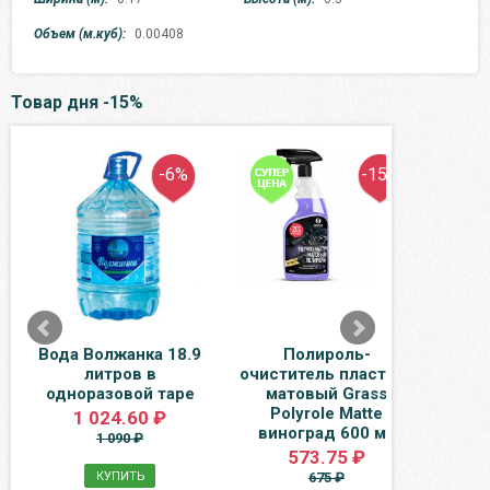
Объем (м.куб):
0.00408
Товар дня -15%
-6%
-15%
Вода Волжанка 18.9
Полироль-
Вода
литров в
очиститель пластика
Дюр
одноразовой таре
матовый Grass
газ,
Polyrole Matte
1 024.60 ₽
виноград 600 мл
1 090 ₽
573.75 ₽
КУПИТЬ
675 ₽