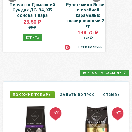
Перчатки Домашний
Рулет-мини Яшкино
Вода
Сундук ДС-34, ХБ
с солёной
Дюрс
основа 1 пара
карамелью
газ,
глазированный 200
25.50 ₽
гр
30 ₽
148.75 ₽
КУПИТЬ
175 ₽
Нет в наличии
ВСЕ ТОВАРЫ СО СКИДКОЙ
ПОХОЖИЕ ТОВАРЫ
ЗАДАТЬ ВОПРОС
ОТЗЫВЫ
-5%
-5%