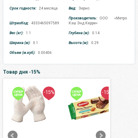
Срок годности:
24 месяца
Вид:
Зерно
Производитель:
ООО «Метро
ШтрихКод:
4333465097589
Кэш Энд Керри»
Вес (кг):
1.1
Глубина (м):
0.14
Ширина (м):
0.1
Высота (м):
0.29
Объем (м.куб):
0.00406
Товар дня -15%
-15%
-15%