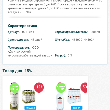
Хранить в модифицированной газовой среде и под вакуумом — 30
суток при температуре от 0 до +6С. После вскрытия упаковки
хранить при температуре от 0 до +6С и относительной влажности
воздуха 75–78%
Характеристики
Артикул:
0031046
Страна производитель:
Россия
Срок годности:
45 дней
ШтрихКод:
4660001445024
Производитель:
ООО
«Дмитрогорский
мясоперерабатыващий завод»
Вес (кг):
0.3
Товар дня -15%
-12%
-50%