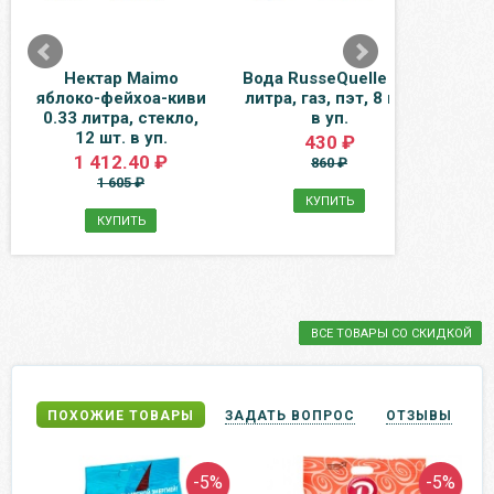
Нектар Maimo
Вода RusseQuelle 0.4
яблоко-фейхоа-киви
литра, газ, пэт, 8 шт.
М
0.33 литра, стекло,
в уп.
Исто
12 шт. в уп.
без 
430 ₽
1 412.40 ₽
860 ₽
1 605 ₽
КУПИТЬ
КУПИТЬ
ВСЕ ТОВАРЫ СО СКИДКОЙ
ПОХОЖИЕ ТОВАРЫ
ЗАДАТЬ ВОПРОС
ОТЗЫВЫ
-5%
-5%