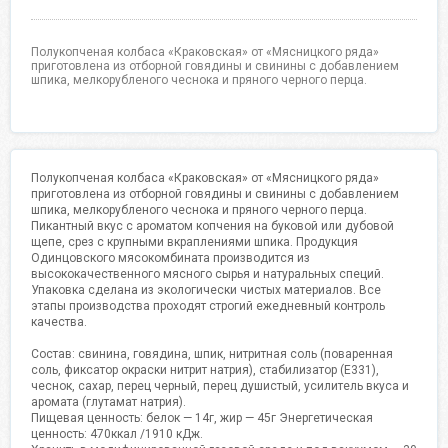
Полукопченая колбаса «Краковская» от «Мясницкого ряда»
приготовлена из отборной говядины и свинины с добавлением
шпика, мелкорубленого чеснока и пряного черного перца.
Полукопченая колбаса «Краковская» от «Мясницкого ряда»
приготовлена из отборной говядины и свинины с добавлением
шпика, мелкорубленого чеснока и пряного черного перца.
Пикантный вкус с ароматом копчения на буковой или дубовой
щепе, срез с крупными вкраплениями шпика. Продукция
Одинцовского мясокомбината производится из
высококачественного мясного сырья и натуральных специй.
Упаковка сделана из экологически чистых материалов. Все
этапы производства проходят строгий ежедневный контроль
качества.
Состав: свинина, говядина, шпик, нитритная соль (поваренная
соль, фиксатор окраски нитрит натрия), стабилизатор (Е331),
чеснок, сахар, перец черный, перец душистый, усилитель вкуса и
аромата (глутамат натрия).
Пищевая ценность: белок — 14г, жир — 45г Энергетическая
ценность: 470ккал /1910 кДж.