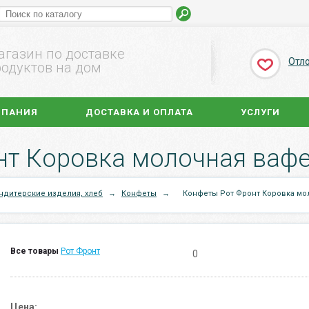
агазин по доставке
Отл
одуктов на дом
МПАНИЯ
ДОСТАВКА И ОПЛАТА
УСЛУГИ
т Коровка молочная вафе
ндитерские изделия, хлеб
→
Конфеты
→
Конфеты Рот Фронт Коровка мо
Все товары
Рот Фронт
0
Цена: