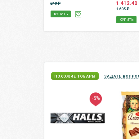
 ₽
1 412.40
240 ₽
1 605 ₽
КУПИТЬ
Ь
КУПИТЬ
ПОХОЖИЕ ТОВАРЫ
ЗАДАТЬ ВОПРО
-5%