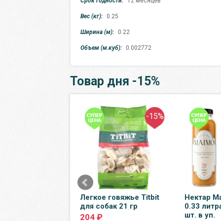
Срок годности:
12 месяцев
Вес (кг):
0.25
Ширина (м):
0.22
Объем (м.куб):
0.002772
Товар дня -15%
-8%
-15%
 воды Абрау-
Легкое говяжье Titbit
Нектар M
0.375 литра, газ,
для собак 21 гр
0.33 литр
, 12 шт. в уп.
шт. в уп.
204 ₽