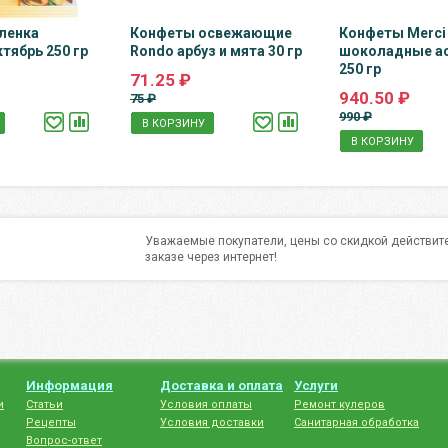
ленка
Конфеты освежающие
Конфеты Merci
тябрь 250 гр
Rondo арбуз и мята 30 гр
шоколадные а
250 гр
71.25 ₽
940.50 ₽
75 ₽
990 ₽
В КОРЗИНУ
В КОРЗИНУ
Уважаемые покупатели, цены со скидкой действите
заказе через интернет!
Информация
Доставка и оплата
Услуги
и
Статьи
Условия оплаты
Ремонт кулеров
Рецепты
Условия доставки
Санитарная обработка
Вопрос-ответ