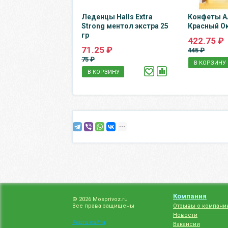
Леденцы Halls Extra
Конфеты А
Strong ментол экстра 25
Красный Ок
гр
422.75 ₽
71.25 ₽
445 ₽
75 ₽
В КОРЗИНУ
В КОРЗИНУ
Компания
© 2026 Mosprivoz.ru
Все права защищены
Отзывы о компани
Новости
Карта сайта
Вакансии