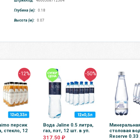
ШтрихКод:
4600508712564
Глубина (м):
0.18
Высота (м):
0.07
-12%
-50%
aimo персик
Вода Jaline 0.5 литра,
Минеральная
а, стекло, 12
газ, пэт, 12 шт. в уп.
столовая вод
Reserve 0.33 
317.50 ₽