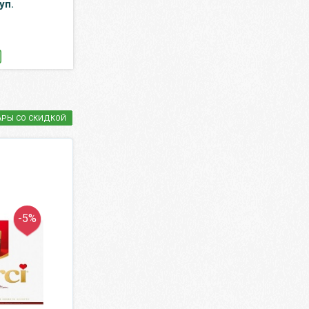
уп.
пэт, 12 шт. в уп.
148.75 ₽
1 460.10 ₽
175 ₽
1 570 ₽
КУПИТЬ
КУПИТЬ
АРЫ СО СКИДКОЙ
-5%