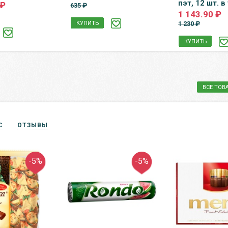
пэт, 12 шт. в 
 ₽
635 ₽
1 143.90 ₽
КУПИТЬ
1 230 ₽
КУПИТЬ
ВСЕ ТОВ
С
ОТЗЫВЫ
-5%
-5%