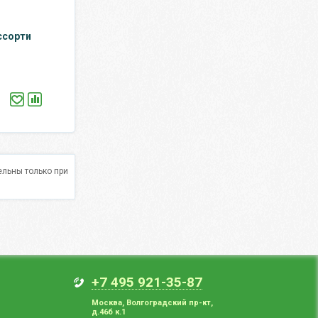
ссорти
льны только при
+7 495 921-35-87
Москва
,
Волгоградский пр-кт,
д.46б к.1