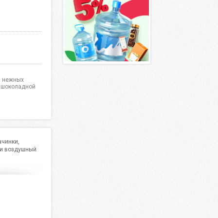
з нежных
м шоколадной
ачинки,
 и воздушный