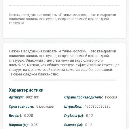
Нежные воздушные конфеты «Птичье молоко» – это квадратики
сливочно-ванильного суфле, покрытые темной шоколадной
глазурью.
Нежные воздушные конфеты «Птичье молоко» – это квадратики
сливочно-ванильного суфле, покрытые темной шоколадной
глазурью. Знакомый с детства нежный вкус сливочного
пломбира, мягкая, как облако, текстура суфле и звонко хрустящая
глазурь, на фоне которой начинка кажется еще более нежной.
Тающее сладкое блаженство.
Характеристики
Артикул:
0021031
Страна производитель:
Россия
Срок годности:
6 месяцев
ШтрихКод:
4600300080335
Вес (кг):
0.225
Глубина (м):
0.12
Ширина (м):
0.05
Высота (м):
0.12