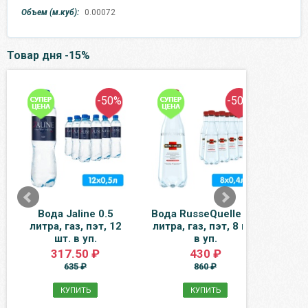
Объем (м.куб):
0.00072
Товар дня -15%
-50%
-50%
Вода Jaline 0.5
Вода RusseQuelle 0.4
Бо
литра, газ, пэт, 12
литра, газ, пэт, 8 шт.
шт. в уп.
в уп.
плас
317.50 ₽
430 ₽
635 ₽
860 ₽
КУПИТЬ
КУПИТЬ