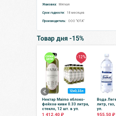
Упаковка:
Мягкая
Срок годности:
18 месяцев
Производитель:
ООО "ЮТА"
Товар дня -15%
-50%
-12%
aline 0.5 литра,
Нектар Maimo яблоко-
Вода Лег
т, 12 шт. в уп.
фейхоа-киви 0.33 литра,
литр, газ,
стекло, 12 шт. в уп.
уп.
0 ₽
1 412.40 ₽
955.50 ₽