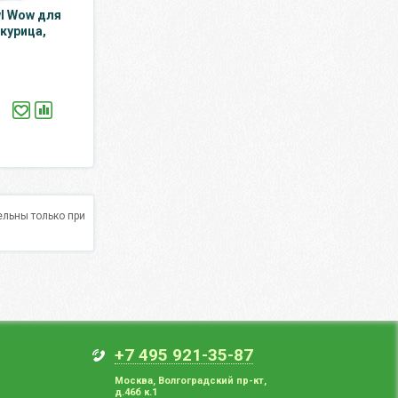
l Wow для
 курица,
льны только при
+7 495 921-35-87
Москва
,
Волгоградский пр-кт,
д.46б к.1