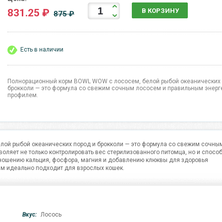
831.25 ₽
В КОРЗИНУ
875 ₽
Есть в наличии
Полнорационный корм BOWL WOW с лососем, белой рыбой океанических 
брокколи — это формула со свежим сочным лососем и правильным энерг
профилем.
ой рыбой океанических пород и брокколи — это формула со свежим сочны
ляет не только контролировать вес стерилизованного питомца, но и спосо
ношению кальция, фосфора, магния и добавлению клюквы для здоровья
м идеально подходит для взрослых кошек.
Вкус:
Лосось