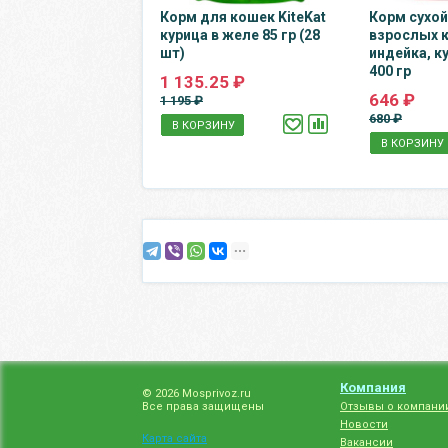
Корм для кошек KiteKat
Корм сухой
курица в желе 85 гр (28
взрослых 
шт)
индейка, к
400 гр
1 135.25 ₽
646 ₽
1 195 ₽
680 ₽
В КОРЗИНУ
В КОРЗИНУ
Компания
© 2026 Mosprivoz.ru
Все права защищены
Отзывы о компани
Новости
Карта сайта
Вакансии