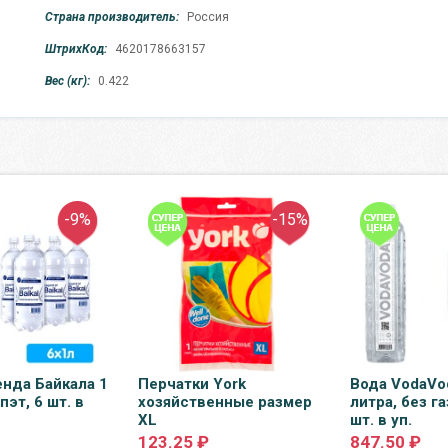
Страна производитель:
Россия
ШтрихКод:
4620178663157
Вес (кг):
0.422
-9%
-15%
енда Байкала 1
Перчатки York
Вода VodaVo
 пэт, 6 шт. в
хозяйственные размер
литра, без га
XL
шт. в уп.
123.25 ₽
847.50 ₽