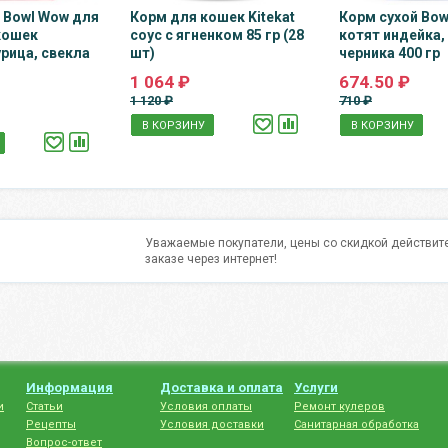
 Bowl Wow для
Корм для кошек Kitekat
Корм сухой Bow
кошек
соус с ягненком 85 гр (28
котят индейка,
урица, свекла
шт)
черника 400 гр
1 064 ₽
674.50 ₽
1 120 ₽
710 ₽
В КОРЗИНУ
В КОРЗИНУ
Уважаемые покупатели, цены со скидкой действите
заказе через интернет!
Информация
Доставка и оплата
Услуги
и
Статьи
Условия оплаты
Ремонт кулеров
Рецепты
Условия доставки
Санитарная обработка
Вопрос-ответ