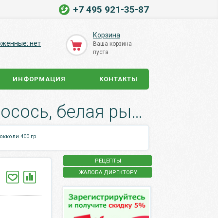
+7 495 921-35-87
Корзина
оженные: нет
Ваша корзина
пуста
ИНФОРМАЦИЯ
КОНТАКТЫ
Корм сухой Bowl Wow для взрослых кошек лосось, белая рыба, брокколи 400 гр.
окколи 400 гр
РЕЦЕПТЫ
ЖАЛОБА ДИРЕКТОРУ