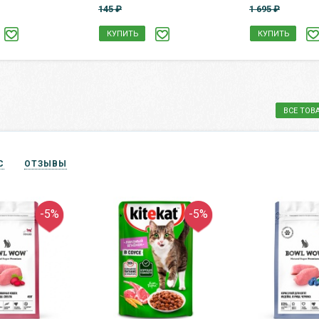
145 ₽
1 695 ₽
КУПИТЬ
КУПИТЬ
ВСЕ ТОВ
С
ОТЗЫВЫ
-5%
-5%