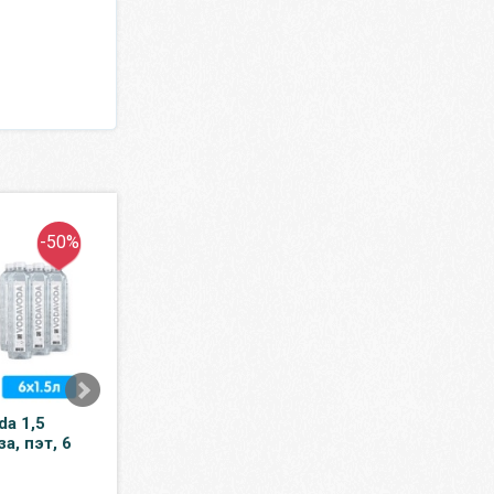
-50%
-15%
da 1,5
Легкое говяжье Titbit
Корм сухой Bow
за, пэт, 6
для собак 21 гр
для собак мелк
пород индейка, 
204 ₽
розмарин 800 г
240 ₽