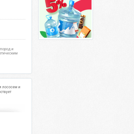
пород и
етическим
м лососем и
бствует