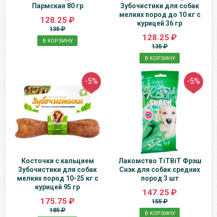
Пармская 80 гр
Зубочистики для собак
мелких пород до 10 кг с
128.25 ₽
курицей 36 гр
135 ₽
128.25 ₽
В КОРЗИНУ
135 ₽
В КОРЗИНУ
-5%
-5%
Косточки с кальцием
Лакомство TiTBiT Фрэш
Зубочистики для собак
Снэк для собак средних
мелких пород 10-25 кг с
пород 3 шт
курицей 95 гр
147.25 ₽
175.75 ₽
155 ₽
185 ₽
В КОРЗИНУ