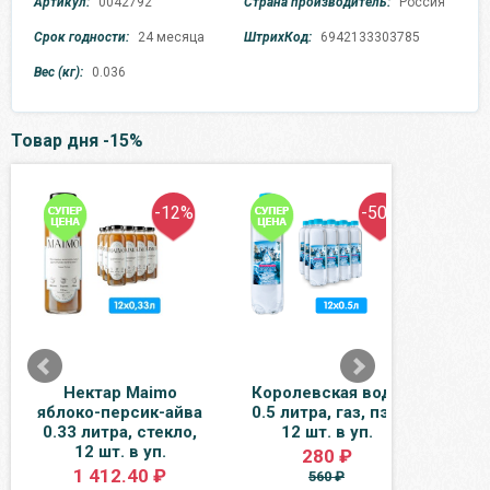
Артикул:
0042792
Страна производитель:
Россия
Срок годности:
24 месяца
ШтрихКод:
6942133303785
Вес (кг):
0.036
Товар дня -15%
-12%
-50%
Нектар Maimo
Королевская вода
Нект
яблоко-персик-айва
0.5 литра, газ, пэт,
0.2 л
0.33 литра, стекло,
12 шт. в уп.
12 шт. в уп.
280 ₽
1 412.40 ₽
560 ₽