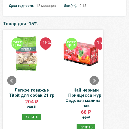
Срок годности:
12 месяцев
Вес (кг):
0.15
Товар дня -15%
-15%
-15%
Легкое говяжье
Чай черный
Н
Titbit для собак 21 гр
Принцесса Нури
ябло
Садовая малина 25
0.33
204 ₽
пак
240 ₽
68 ₽
КУПИТЬ
80 ₽
КУПИТЬ