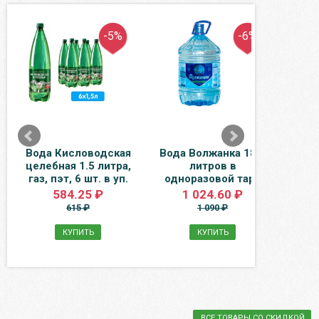
-5%
-6%
Вода Кисловодская
Вода Волжанка 18.9
Рул
целебная 1.5 литра,
литров в
газ, пэт, 6 шт. в уп.
одноразовой таре
гла
584.25 ₽
1 024.60 ₽
615 ₽
1 090 ₽
КУПИТЬ
КУПИТЬ
ВСЕ ТОВАРЫ СО СКИДКОЙ