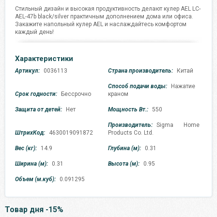
Стильный дизайн и высокая продуктивность делают кулер AEL LС-
AEL-47b black/silver практичным дополнением дома или офиса.
Закажите напольный кулер AEL и наслаждайтесь комфортом
каждый день!
Характеристики
Артикул:
0036113
Страна производитель:
Китай
Способ подачи воды:
Нажатие
Срок годности:
Бессрочно
краном
Защита от детей:
Нет
Мощность Вт.:
550
Производитель:
Sigma Home
ШтрихКод:
4630019091872
Products Co. Ltd.
Вес (кг):
14.9
Глубина (м):
0.31
Ширина (м):
0.31
Высота (м):
0.95
Объем (м.куб):
0.091295
Товар дня -15%