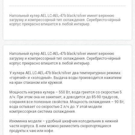
Напольный кулер AEL LС-AEL-47b black/silver имеет верхнюю
загрузку и компрессорный тип охлаждения. Серебристо-чёрный
корпус прекрасно впишется в любой интерьер.
Напольный кулер AEL LС-AEL-47b black/silver имеет верхнюю
загрузку и компрессорный тип охлаждения. Серебристо-чёрный
корпус прекрасно впишется в любой интерьер.
У кулера AEL LС-AEL-47b black/silver два температурных режима:
«горячий» и «холодный». Выдача воды производится нажатием
на кран стаканом или кружкой.
Мощность нагрева кулера – 550 Вт, вода греется со скоростью 5
л/ч. При этом она не закипает, а доводится до 85-90 градусов,
сохраняя все полезные свойства. Мощность охлаждения – 90 Вт,
вода остывает со скоростью 2 л/ч до. У этой модели
компрессорная система охлаждения.
Изюминка модели – удобный шкафчик-холодильник в нижней
части корпуса. В нем можно разместить скоропортящиеся
продукты к чаю или кофе.