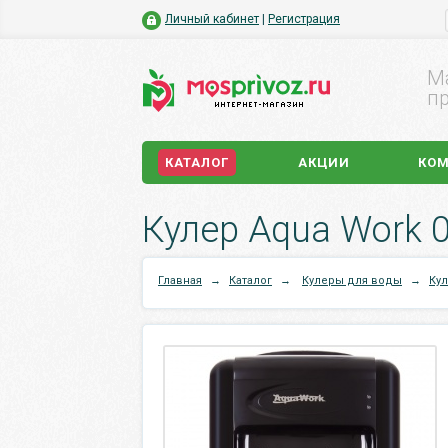
Личный кабинет
|
Регистрация
М
пр
КАТАЛОГ
АКЦИИ
КО
Кулер Aqua Work 0
Главная
→
Каталог
→
Кулеры для воды
→
Ку