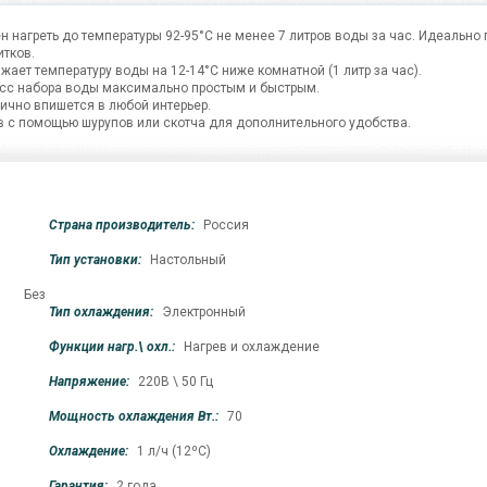
н нагреть до температуры 92-95°C не менее 7 литров воды за час. Идеально
итков.
ает температуру воды на 12-14°C ниже комнатной (1 литр за час).
есс набора воды максимально простым и быстрым.
ично впишется в любой интерьер.
 с помощью шурупов или скотча для дополнительного удобства.
Страна производитель:
Россия
Тип установки:
Настольный
и, Без
Тип охлаждения:
Электронный
Функции нагр.\ охл.:
Нагрев и охлаждение
Напряжение:
220В \ 50 Гц
Мощность охлаждения Вт.:
70
Охлаждение:
1 л/ч (12ºС)
Гарантия:
2 года