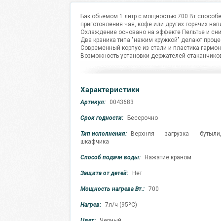
Бак объемом 1 литр с мощностью 700 Вт способе
приготовления чая, кофе или других горячих нап
Охлаждение основано на эффекте Пельтье и сниж
Два краника типа "нажим кружкой" делают проц
Современный корпус из стали и пластика гармон
Возможность установки держателей стаканчиков
Характеристики
Артикул:
0043683
Срок годности:
Бессрочно
Тип исполнения:
Верхняя загрузка бутыл
шкафчика
Способ подачи воды:
Нажатие краном
Защита от детей:
Нет
Мощность нагрева Вт.:
700
Нагрев:
7л/ч (95ºС)
Цвет:
Черный