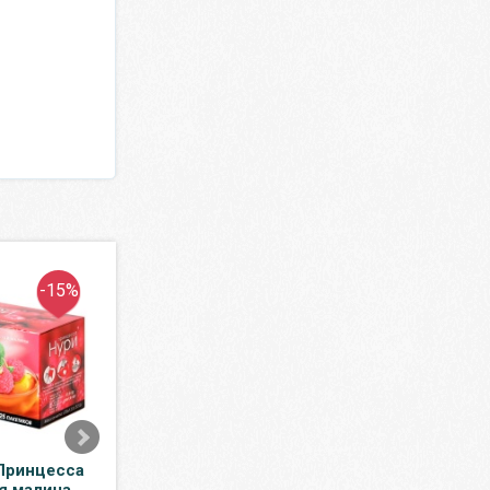
-15%
-15%
Принцесса
Средство для стирки
Вода Рычал-Су 