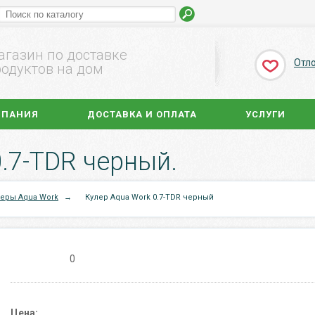
агазин по доставке
Отл
одуктов на дом
МПАНИЯ
ДОСТАВКА И ОПЛАТА
УСЛУГИ
.7-TDR черный.
леры Aqua Work
→
Кулер Aqua Work 0.7-TDR черный
0
Цена: