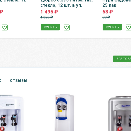
а, стекло, 12
Дюрсо 0.375 литра, газ,
Нури Садова
стекло, 12 шт. в уп.
25 пак
 ₽
1 495 ₽
68 ₽
1 625 ₽
80 ₽
КУПИТЬ
КУПИТЬ
ВСЕ ТОВ
С
ОТЗЫВЫ