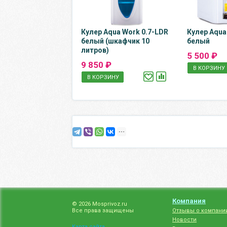
Кулер Aqua Work 0.7-LDR
Кулер Aqua
белый (шкафчик 10
белый
литров)
5 500 ₽
9 850 ₽
В КОРЗИНУ
В КОРЗИНУ
Компания
© 2026 Mosprivoz.ru
Все права защищены
Отзывы о компани
Новости
Карта сайта