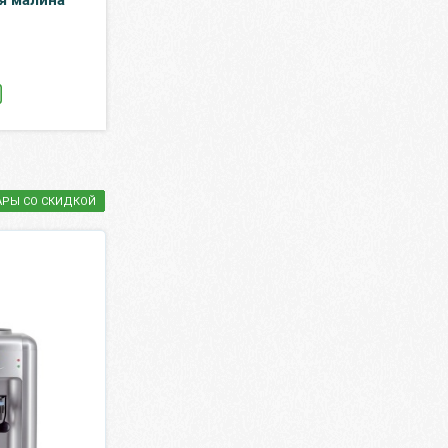
я малина
Ласка Восстановление
литра, газ, стек
для цветного 3 л
шт. в уп.
1 024.25 ₽
1 619.20 ₽
1 205 ₽
1 760 ₽
КУПИТЬ
КУПИТЬ
АРЫ СО СКИДКОЙ