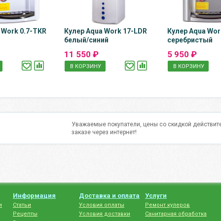
 Work 0.7-TКR
Кулер Aqua Work 17-LDR
Кулер Aqua Wor
белый/синий
серебристый
11 550 ₽
5 950 ₽
В КОРЗИНУ
В КОРЗИНУ
Уважаемые покупатели, цены со скидкой действите
заказе через интернет!
Информация
Доставка и оплата
Услуги
и
Статьи
Условия оплаты
Ремонт кулеров
Рецепты
Условия доставки
Санитарная обработка