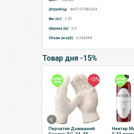
ШтрихКод:
4607157585204
Вес (кг):
2.95
Ширина (м):
0.3
Объем (м.куб):
0.036894
Товар дня -15%
-6%
-15%
ная байкальская
Перчатки Домашний
Нектар M