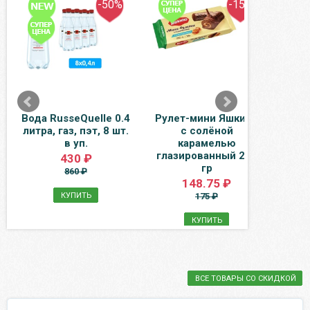
-50%
-15%
Вода RusseQuelle 0.4
Рулет-мини Яшкино
Вода
литра, газ, пэт, 8 шт.
с солёной
литр
в уп.
карамелью
глазированный 200
430 ₽
гр
860 ₽
148.75 ₽
КУПИТЬ
175 ₽
КУПИТЬ
ВСЕ ТОВАРЫ СО СКИДКОЙ