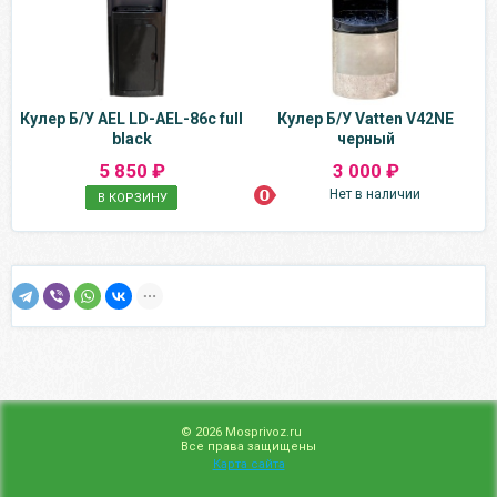
Кулер Б/У AEL LD-AEL-86c full
Кулер Б/У Vatten V42NE
black
черный
5 850 ₽
3 000 ₽
Нет в наличии
В КОРЗИНУ
© 2026 Mosprivoz.ru
Все права защищены
Карта сайта