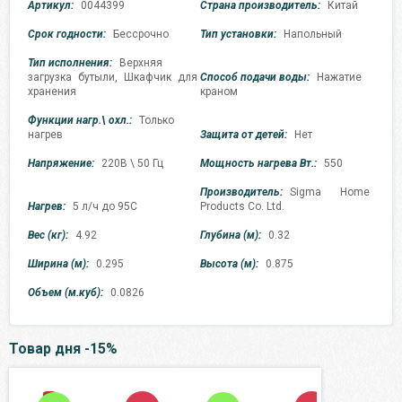
Артикул:
0044399
Страна производитель:
Китай
Срок годности:
Бессрочно
Тип установки:
Напольный
Тип исполнения:
Верхняя
загрузка бутыли, Шкафчик для
Способ подачи воды:
Нажатие
хранения
краном
Функции нагр.\ охл.:
Только
нагрев
Защита от детей:
Нет
Напряжение:
220В \ 50 Гц
Мощность нагрева Вт.:
550
Производитель:
Sigma Home
Нагрев:
5 л/ч до 95С
Products Co. Ltd.
Вес (кг):
4.92
Глубина (м):
0.32
Ширина (м):
0.295
Высота (м):
0.875
Объем (м.куб):
0.0826
Товар дня -15%