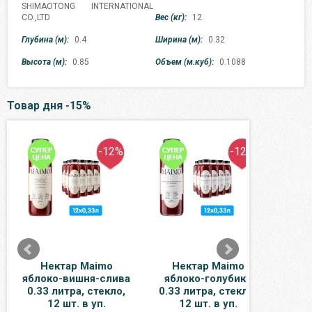
SHIMAOTONG INTERNATIONAL
CO.,LTD
Вес (кг):
12
Глубина (м):
0.4
Ширина (м):
0.32
Высота (м):
0.85
Объем (м.куб):
0.1088
Товар дня -15%
-12%
-12%
Нектар Maimo
Нектар Maimo
Вода
яблоко-вишня-слива
яблоко-голубика
Дюрс
0.33 литра, стекло,
0.33 литра, стекло,
газ,
12 шт. в уп.
12 шт. в уп.