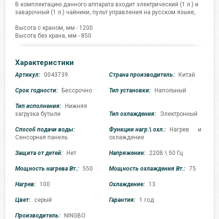
В комплектацию данного аппарата входит электрический (1 л.) и
заварочный (1 л.) чайники, пульт управления на русском языке,
Высота с краном, мм - 1200
Высота без крана, мм - 850
Характеристики
Артикул:
0043739
Страна производитель:
Китай
Срок годности:
Бессрочно
Тип установки:
Напольный
Тип исполнения:
Нижняя
загрузка бутыли
Тип охлаждения:
Электронный
Способ подачи воды:
Функции нагр.\ охл.:
Нагрев и
Сенсорная панель
охлаждение
Защита от детей:
Нет
Напряжение:
220В \ 50 Гц
Мощность нагрева Вт.:
550
Мощность охлаждения Вт.:
75
Нагрев:
100
Охлаждение:
13
Цвет:
серый
Гарантия:
1 год
Производитель:
NINGBO