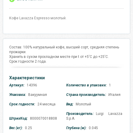
Кофе Lavazza Espresso молотый.
Состав: 100% натуральный кофе, высший сорт, средняя степень
прожарки.
Хранить в сухом прохладном месте при t от +5'C до +25'C.
Срок годности 2 года.
Характеристики
Артикул:
14396
Количество в упаковке:
1
Упаковка:
Вакуумная
Страна производитель:
Италия
Срок годности:
24 месяца
Вид:
Молотый
Производитель:
Luigi Lavazza
ШтрихКод:
8000070018808
S.p.A.
Вес (кг):
0.25
Глубина (м):
0.045