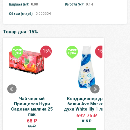
Ширина (м):
0.08
Высота (м):
0.14
Объем (м.куб):
0.000504
Товар дня -15%
-15%
-15%
Чай черный
Кондиционер для
Н
Принцесса Нури
белья Ave Мягкие
яб
Садовая малина 25
духи White lily 1 литр
0.33
пак
692.75 ₽
68 ₽
815 ₽
80 ₽