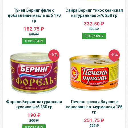
Тунец Беринг филе с
Сайра Беринг тихоокеанская
добавление масла ж/б 170
натуральная ж/б 250 гр
гр
332.50 ₽
182.75 ₽
350 ₽
215 ₽
В КОРЗИНУ
В КОРЗИНУ
-5%
-5%
Форель Беринг натуральная
Печень трески Вкусные
кусочки ж/б 230 гр
консервы по-мурмански 185
гр
190 ₽
251.75 ₽
200 ₽
265 ₽
В КОРЗИНУ