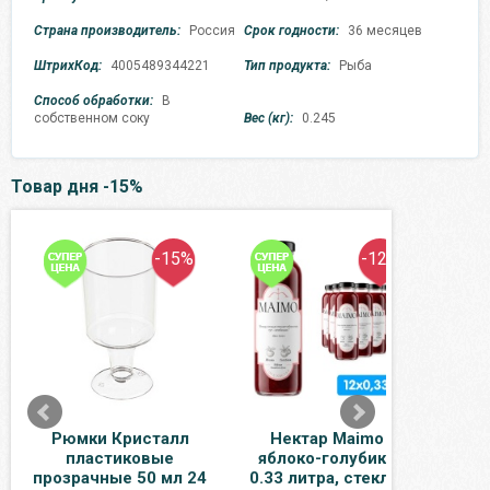
Страна производитель:
Россия
Срок годности:
36 месяцев
ШтрихКод:
4005489344221
Тип продукта:
Рыба
Способ обработки:
В
собственном соку
Вес (кг):
0.245
Товар дня -15%
-15%
-12%
Рюмки Кристалл
Нектар Maimo
В
пластиковые
яблоко-голубика
Бай
прозрачные 50 мл 24
0.33 литра, стекло,
газ, 