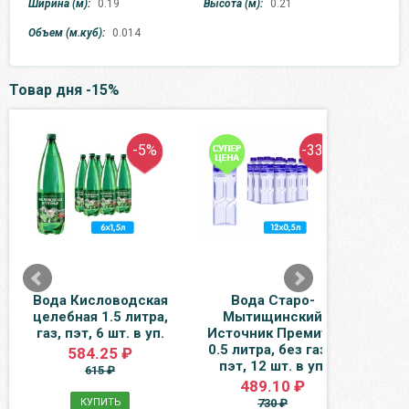
Ширина (м):
0.19
Высота (м):
0.21
Объем (м.куб):
0.014
Товар дня -15%
-5%
-33%
Вода Кисловодская
Вода Старо-
Н
целебная 1.5 литра,
Мытищинский
ябл
газ, пэт, 6 шт. в уп.
Источник Премиум
киз
0.5 литра, без газа,
стек
584.25 ₽
пэт, 12 шт. в уп.
615 ₽
489.10 ₽
КУПИТЬ
730 ₽