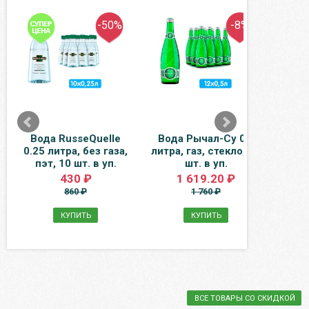
-50%
-8%
Вода RusseQuelle
Вода Рычал-Су 0.5
0.25 литра, без газа,
литра, газ, стекло, 12
Crys
пэт, 10 шт. в уп.
шт. в уп.
Кр
литр
430 ₽
1 619.20 ₽
860 ₽
1 760 ₽
КУПИТЬ
КУПИТЬ
ВСЕ ТОВАРЫ СО СКИДКОЙ