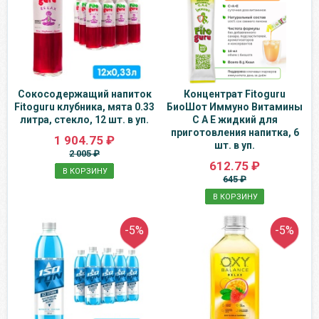
Сокосодержащий напиток
Концентрат Fitoguru
Fitoguru клубника, мята 0.33
БиоШот Иммуно Витамины
литра, стекло, 12 шт. в уп.
С А Е жидкий для
приготовления напитка, 6
1 904.75 ₽
шт. в уп.
2 005 ₽
612.75 ₽
В КОРЗИНУ
645 ₽
В КОРЗИНУ
-5%
-5%