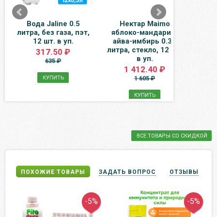
Вода Jaline 0.5
Нектар Maimo
Вод
литра, без газа, пэт,
яблоко-мандарин-
0.25 
12 шт. в уп.
айва-имбирь 0.33
пэ
литра, стекло, 12 шт.
317.50 ₽
в уп.
635 ₽
1 412.40 ₽
КУПИТЬ
1 605 ₽
КУПИТЬ
ВСЕ ТОВАРЫ СО СКИДКОЙ
ПОХОЖИЕ ТОВАРЫ
ЗАДАТЬ ВОПРОС
ОТЗЫВЫ
-5%
-5%