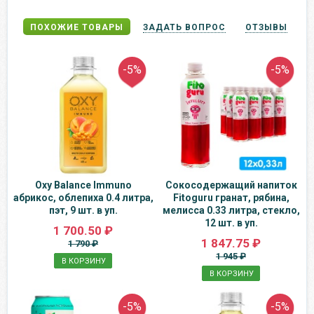
ПОХОЖИЕ ТОВАРЫ
ЗАДАТЬ ВОПРОС
ОТЗЫВЫ
-5%
-5%
Oxy Balance Immuno
Сокосодержащий напиток
абрикос, облепиха 0.4 литра,
Fitoguru гранат, рябина,
пэт, 9 шт. в уп.
мелисса 0.33 литра, стекло,
12 шт. в уп.
1 700.50 ₽
1 847.75 ₽
1 790 ₽
1 945 ₽
В КОРЗИНУ
В КОРЗИНУ
-5%
-5%