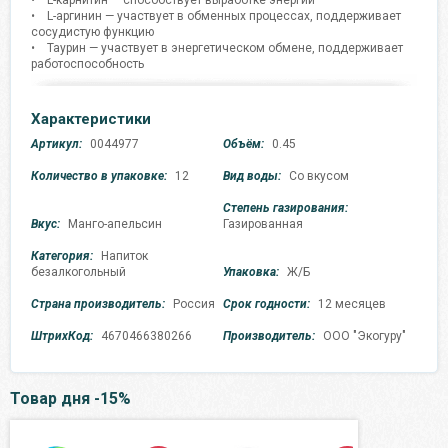
• L-карнитин — способствует выработке энергии
• L-аргинин — участвует в обменных процессах, поддерживает
сосудистую функцию
• Таурин — участвует в энергетическом обмене, поддерживает
работоспособность
Характеристики
Артикул:
0044977
Объём:
0.45
Количество в упаковке:
12
Вид воды:
Со вкусом
Степень газирования:
Вкус:
Манго-апельсин
Газированная
Категория:
Напиток
безалкогольный
Упаковка:
Ж/Б
Страна производитель:
Россия
Срок годности:
12 месяцев
ШтрихКод:
4670466380266
Производитель:
ООО "Экогуру"
Товар дня -15%