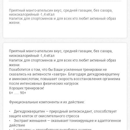
Приятный манго-апельсин вкус, средней газации, без сахара,
низкокалорийный -1,4 кКал
Напиток для спортсменов и для всех кто любит активный образ
жизни.
Приятный манго-апельсин вкус, средней газации, без сахара,
низкокалорийный -1,4 кКал
Напиток для спортсменов и для всех кто любит активный образ
жизни.
Позаботится о том, что бы Ваши усиленные тренировки не
сказались на активности «завтра». Благодаря дигидрокверцетину
и аминокислотам, повышает скорость восстановления организма
после интенсивных физических нагрузок
Хороших тренировок!
6+ …… 90+
Функциональные компоненты и их действие:
• Дигидрокверцетин — природный антиоксидант, способствует
защите клеток от окислительного стресса
• Экстракт женьшеня — оказывает тонизирующее и адаптогенное
действие