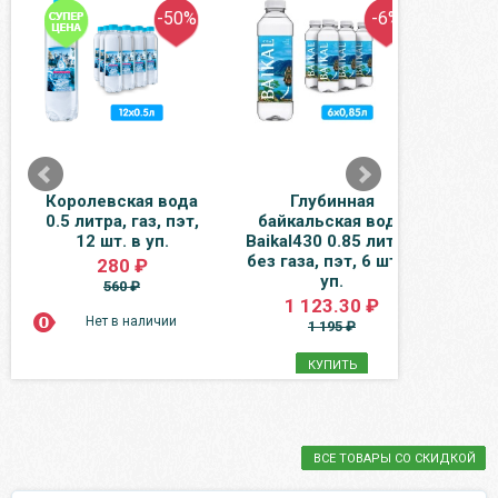
-50%
-6%
Королевская вода
Глубинная
Н
0.5 литра, газ, пэт,
байкальская вода
ябло
12 шт. в уп.
Baikal430 0.85 литра,
0.33
без газа, пэт, 6 шт. в
280 ₽
уп.
560 ₽
1 123.30 ₽
Нет в наличии
1 195 ₽
КУПИТЬ
ВСЕ ТОВАРЫ СО СКИДКОЙ