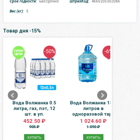
Срок годности:
Бессрочно
ШтрихКод:
4660205302086
Вес (кг):
5
Товар дня -15%
-50%
-6%
Вода Волжанка 0.5
Вода Волжанка 18.9
Клуб
литра, газ, пэт, 12
литров в
замо
шт. в уп.
одноразовой таре
452.50 ₽
1 024.60 ₽
905 ₽
1 090 ₽
КУПИТЬ
КУПИТЬ