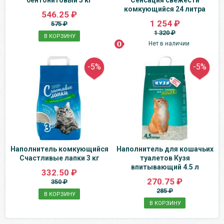
бентонитовый 5 кг
Сенсация свежести
комкующийся 24 литра
546.25 ₽
1 254 ₽
575 ₽
1 320 ₽
В КОРЗИНУ
Нет в наличии
-5%
-5%
Наполнитель комкующийся
Наполнитель для кошачьих
Счастливые лапки 3 кг
туалетов Кузя
впитывающий 4.5 л
332.50 ₽
270.75 ₽
350 ₽
285 ₽
В КОРЗИНУ
В КОРЗИНУ