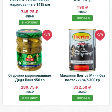
Скатерть-Самобранка
ж/б 170 гр
маринованные 1415 мл
190 ₽
745.75 ₽
200 ₽
785 ₽
В КОРЗИНУ
В КОРЗИНУ
-5%
-5%
Огурчики маринованные
Маслины Iberica Мини без
Дядя Ваня 950 гр
косточки ж/б 300 гр
289.75 ₽
332.50 ₽
305 ₽
350 ₽
В КОРЗИНУ
В КОРЗИНУ