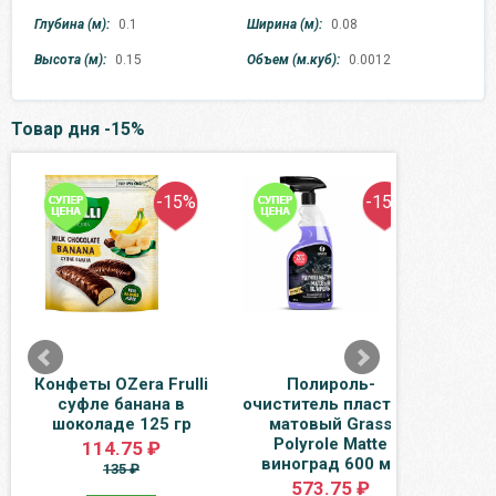
Глубина (м):
0.1
Ширина (м):
0.08
Высота (м):
0.15
Объем (м.куб):
0.0012
Товар дня -15%
-15%
-15%
Конфеты OZera Frulli
Полироль-
Нект
суфле банана в
очиститель пластика
0.33
шоколаде 125 гр
матовый Grass
Polyrole Matte
114.75 ₽
виноград 600 мл
135 ₽
573.75 ₽