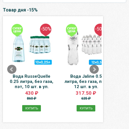
Товар дня -15%
-50%
-50%
Вода RusseQuelle
Вода Jaline 0.5
В
0.25 литра, без газа,
литра, без газа, пэт,
Байк
пэт, 10 шт. в уп.
12 шт. в уп.
пэ
430 ₽
317.50 ₽
860 ₽
635 ₽
КУПИТЬ
КУПИТЬ