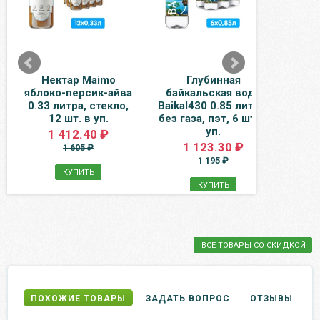
Нектар Maimo
Глубинная
Вод
яблоко-персик-айва
байкальская вода
целе
0.33 литра, стекло,
Baikal430 0.85 литра,
газ,
12 шт. в уп.
без газа, пэт, 6 шт. в
уп.
1 412.40 ₽
1 123.30 ₽
1 605 ₽
1 195 ₽
КУПИТЬ
КУПИТЬ
ВСЕ ТОВАРЫ СО СКИДКОЙ
ПОХОЖИЕ ТОВАРЫ
ЗАДАТЬ ВОПРОС
ОТЗЫВЫ