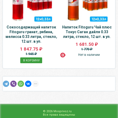
Сокосодержащий напиток
Напиток Fitoguru Чай плюс
Fitoguru гранат, рябина,
Тонус Саган дайля 0.33
мелисса 0.33 литра, стекло,
литра, стекло, 12 шт. в уп.
12 шт. в уп.
1 681.50 ₽
1 847.75 ₽
1 770 ₽
1 945 ₽
Нет в наличии
В КОРЗИНУ
© 2026 Mosprivoz.ru
Все права защищены