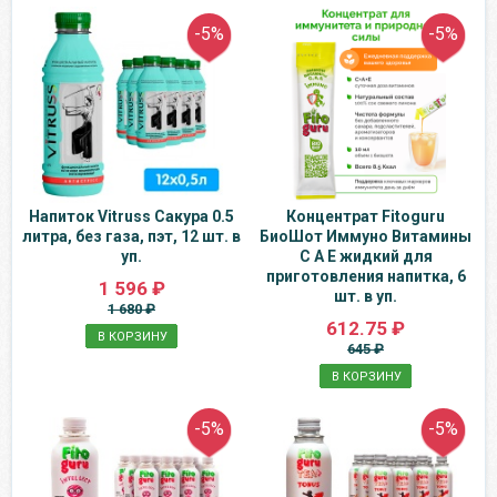
-5%
-5%
Напиток Vitruss Сакура 0.5
Концентрат Fitoguru
литра, без газа, пэт, 12 шт. в
БиоШот Иммуно Витамины
уп.
С А Е жидкий для
приготовления напитка, 6
1 596 ₽
шт. в уп.
1 680 ₽
612.75 ₽
В КОРЗИНУ
645 ₽
В КОРЗИНУ
-5%
-5%