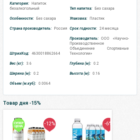
Категория:
Напиток
безалкогольный
Тип напитка:
Без сахара
Особенности:
Без сахара
Упаковка:
Пластик
Страна производитель:
Россия
Срок годности:
24 месяца
Производитель:
ООО «Научно-
Производственное
Объединение Спортивные
ШтрихКод:
4630018862664
Технологии»
Вес (кг):
3.6
Глубина (м):
0.2
Ширина (м):
0.2
Высота (м):
0.16
Объем (м.куб):
0.0064
Товар дня -15%
-12%
-6%