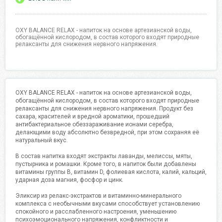
OXY BALANCE RELAX - напиток на основе артезианской воды,
обогащённой кислородом, в состав которого входят природные
релаксанты для снижения нервного напряжения.
OXY BALANCE RELAX - напиток на основе артезианской воды,
обогащённой кислородом, в состав которого входят природные
релаксанты для снижения нервного напряжения. Продукт без
сахара, красителей и вредной ароматики, прошедший
антибактериальное обеззараживание ионами серебра,
делающими воду абсолютно безвредной, при этом сохраняя её
натуральный вкус.
В состав напитка входят экстракты лаванды, мелиссы, мяты,
пустырника и ромашки. Кроме того, в напиток были добавлены
витамины группы B, витамин D, фолиевая кислота, калий, кальций,
ударная доза магния, фосфор и цинк.
Эликсир из релакс-экстрактов и витаминно-минерального
комплекса с необычными вкусами способствует установлению
спокойного и расслабленного настроения, уменьшению
психоэмоционального напряжения, конфликтности и