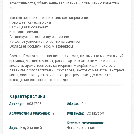
агрессивности, облегчению засыпания и повышению качества
сна.
Уменьшает психоэмоциональное напряжение
Повышает качество сна
Насыщает и освежает
Выводит токсины
Активирует естественную энергию
Ускоряет усвоение полезных элементов
Обладает косметическим эффектом
Состав: Подготовленная питьевая вода, витаминно-минеральный
премикс, магния сульфат, регулятор кислотности – лимонная
кислота, ароматизаторы, консервант – сорбат калия, экстракт
лаванды, подсластитель – сукралоза, экстракт мелиссы, экстракт
мяты, экстракт пустырника, экстракт ромашки. Допускается
выпадение естественного осадка.
Характеристики
Артикул:
0034708
Объём:
0.4
Количество в упаковке:
9
Вид воды:
Со вкусом
Степень газирования:
Вкус:
Клубничный
Негазированная