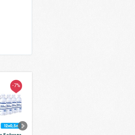
-7%
-12%