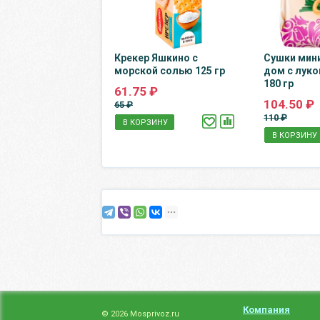
Крекер Яшкино с
Сушки мин
морской солью 125 гр
дом с луко
180 гр
61.75 ₽
104.50 ₽
65 ₽
110 ₽
В КОРЗИНУ
В КОРЗИНУ
Компания
© 2026 Mosprivoz.ru