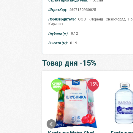
Страна производитель:
Россия
ШтрихКод:
4607150930025
Производитель:
ООО «Лоренц Снэк-Уорлд Пр
Кириши»
Глубина (м):
0.12
Высота (м):
0.19
Товар дня -15%
-50%
-15%