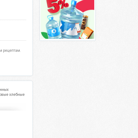
м рецептам.
енных
товые хлебные