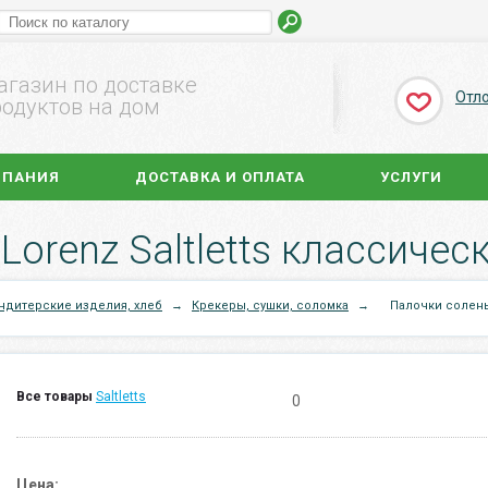
агазин по доставке
Отл
одуктов на дом
МПАНИЯ
ДОСТАВКА И ОПЛАТА
УСЛУГИ
orenz Saltletts классическ
ндитерские изделия, хлеб
→
Крекеры, сушки, соломка
→
Палочки соленые
Все товары
Saltletts
0
Цена: