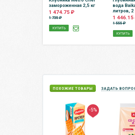
aline 0.5 литра,
Клубника Metro Chef
Глубинна
т, 12 шт. в уп.
замороженная 2,5 кг
вода Baik
литров, 2 
0 ₽
1 474.75 ₽
1 446.15
1 735 ₽
1 555 ₽
Ь
КУПИТЬ
КУПИТЬ
ПОХОЖИЕ ТОВАРЫ
ЗАДАТЬ ВОПРО
-5%