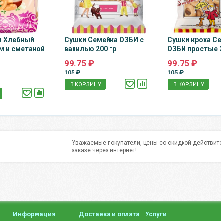
и Хлебный
Сушки Семейка ОЗБИ с
Сушки кроха С
м и сметаной
ванилью 200 гр
ОЗБИ простые 2
99.75 ₽
99.75 ₽
105 ₽
105 ₽
В КОРЗИНУ
В КОРЗИНУ
Уважаемые покупатели, цены со скидкой действите
заказе через интернет!
Информация
Доставка и оплата
Услуги