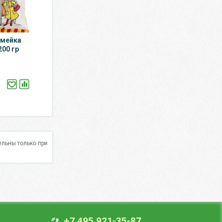
емейка
00 гр
льны только при
+7 495 921-35-87