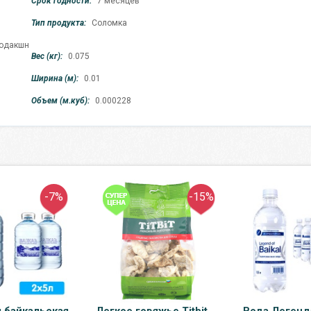
Срок годности:
7 месяцев
Тип продукта:
Соломка
одакшн
Вес (кг):
0.075
Ширина (м):
0.01
Объем (м.куб):
0.000228
-7%
-15%