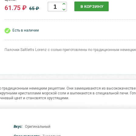
61.75 ₽
В КОРЗИНУ
65 ₽
Есть в наличии
Палочки Saltletts Lorenz с солью приготовлены по традиционным немецки
ы по традиционным немецким рецептам. Они замешиваются из высококачеств
 крупными кристаллами морской соли и выпекаются в специальной печи. Го
чневый цвет и становятся хрустящими.
Вкус:
Оригинальный