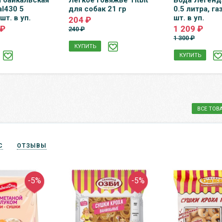
я байкальская
Легкое говяжье Titbit
Вода Легенд
al430 5
для собак 21 гр
0.5 литра, газ
шт. в уп.
шт. в уп.
204 ₽
 ₽
1 209 ₽
240 ₽
1 300 ₽
КУПИТЬ
КУПИТЬ
ВСЕ ТОВ
С
ОТЗЫВЫ
-5%
-5%