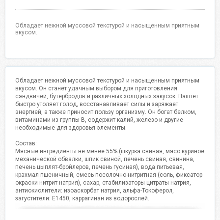
Обладает нежной муссовой текстурой и насыщенным приятным
вкусом.
Обладает нежной муссовой текстурой и насыщенным приятным
вкусом. Он станет удачным выбором для приготовления
сэндвичей, бутербродов и различных холодных закусок. Паштет
быстро утоляет голод, восстанавливает силы и заряжает
энергией, а также приносит пользу организму. Он богат белком,
витаминами из группы В, содержит калий, железо и другие
необходимые для здоровья элементы.
Состав:
Мясные ингредиенты не менее 55% (шкурка свиная, мясо куриное
механической обвалки, шпик свиной, печень свиная, свинина,
печень цыплят-бройлеров, печень гусиная), вода питьевая,
крахмал пшеничный, смесь посолочно-нитритная (соль, фиксатор
окраски нитрит натрия), сахар, стабилизаторы цитраты натрия,
антиокислители: изоаскорбат натрия, альфа-Токоферол,
загустители: Е1450, каррагинан из водорослей.