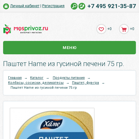
+7 495 921-35-87
Личный кабинет
|
Регистрация
+0
+0
МЕНЮ
Паштет Hame из гусиной печени 75 гр.
Главная
→
Каталог
→
Продукты питания
→
Колбасы, сосиски, деликатесы
→
Паштет, фуа-гра
→
Паштет Hame из гусиной печени 75 гр