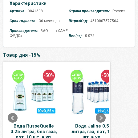
Характеристики
Артикул:
0041508
Страна производитель:
Россия
Срок годности:
36 месяцев
ШтрихКод:
4610007577564
Производитель:
ЗАО «ХАМЕ
ФУДС»
Вес (кг):
0.075
Товар дня -15%
-50%
-50%
Вода RusseQuelle
Вода Jaline 0.5
Н
0.25 литра, без газа,
литра, газ, пэт, 12
ябло
пэт, 10 шт. в уп.
шт. в уп.
0.33