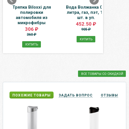
Тряпка Biloxxi для
Вода Волжанка 0.5
Вод
полировки
литра, газ, пэт, 12
целе
автомобиля из
шт. в уп.
газ,
микрофибры
452.50 ₽
306 ₽
905 ₽
360 ₽
КУПИТЬ
КУПИТЬ
ВСЕ ТОВАРЫ СО СКИДКОЙ
ПОХОЖИЕ ТОВАРЫ
ЗАДАТЬ ВОПРОС
ОТЗЫВЫ