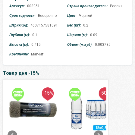
Артикул:
003951
Страна производитель:
Россия
Срок годности:
Бессрочно
Цвет:
Черный
ШтрихКод:
4607157581091
Вес (кг):
0.2
Глубина (м):
0.1
Ширина (м):
0.09
Высота (м):
0.415
Объем (м.куб):
0.003735
Крепление:
Магнит
Товар дня -15%
-15%
-50%