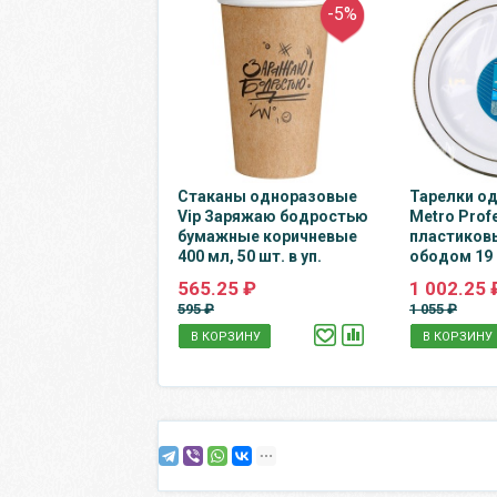
-5%
Стаканы одноразовые
Тарелки о
Vip Заряжаю бодростью
Metro Prof
бумажные коричневые
пластиков
400 мл, 50 шт. в уп.
ободом 19 с
565.25 ₽
1 002.25 
595 ₽
1 055 ₽
В КОРЗИНУ
В КОРЗИНУ