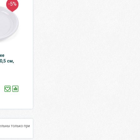
-5%
ие
,5 см,
льны только при