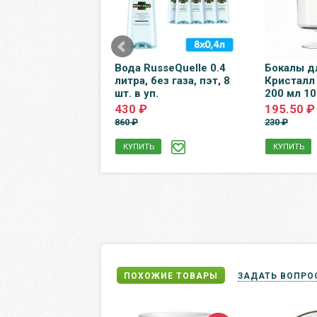
xout 0.75 литра,
Вода RusseQuelle 0.4
Бокалы д
за, стекло, 12 шт.
литра, без газа, пэт, 8
Кристалл
шт. в уп.
200 мл 10 
 ₽
430 ₽
195.50 ₽
860 ₽
230 ₽
 в наличии
КУПИТЬ
КУПИТЬ
ПОХОЖИЕ ТОВАРЫ
ЗАДАТЬ ВОПРО