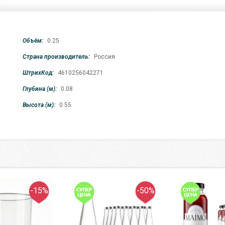
Объём:
0.25
Страна производитель:
Россия
ШтрихКод:
4610256042271
Глубина (м):
0.08
Высота (м):
0.55
-15%
-50%