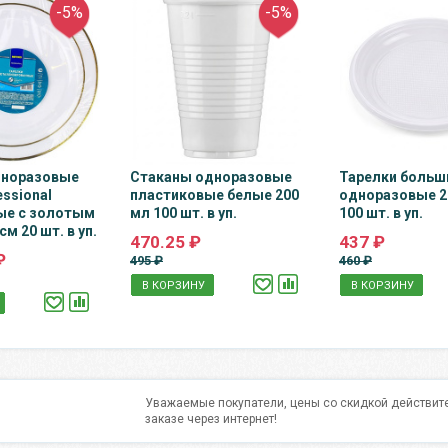
-5%
-5%
дноразовые
Стаканы одноразовые
Тарелки больш
essional
пластиковые белые 200
одноразовые 20
ые с золотым
мл 100 шт. в уп.
100 шт. в уп.
м 20 шт. в уп.
470.25 ₽
437 ₽
₽
495 ₽
460 ₽
В КОРЗИНУ
В КОРЗИНУ
Уважаемые покупатели, цены со скидкой действите
заказе через интернет!