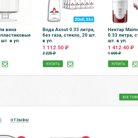
ля вина
Вода Axout 0.33 литра,
Нектар Maim
 пластиковые
без газа, стекло, 20 шт.
0.33 литра, с
шт. в уп.
в уп.
шт. в уп.
1 112.50 ₽
1 412.40 ₽
2 225 ₽
1 605 ₽
КУПИТЬ
КУПИТЬ
ВСЕ ТОВ
С
ОТЗЫВЫ