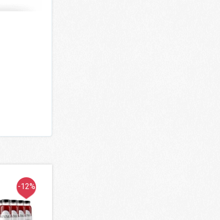
-12%
-15%