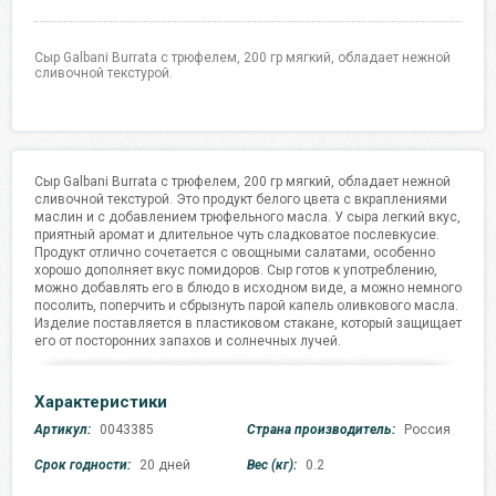
Сыр Galbani Burrata с трюфелем, 200 гр мягкий, обладает нежной
сливочной текстурой.
Сыр Galbani Burrata с трюфелем, 200 гр мягкий, обладает нежной
сливочной текстурой. Это продукт белого цвета с вкраплениями
маслин и с добавлением трюфельного масла. У сыра легкий вкус,
приятный аромат и длительное чуть сладковатое послевкусие.
Продукт отлично сочетается с овощными салатами, особенно
хорошо дополняет вкус помидоров. Сыр готов к употреблению,
можно добавлять его в блюдо в исходном виде, а можно немного
посолить, поперчить и сбрызнуть парой капель оливкового масла.
Изделие поставляется в пластиковом стакане, который защищает
его от посторонних запахов и солнечных лучей.
Характеристики
Артикул:
0043385
Страна производитель:
Россия
Срок годности:
20 дней
Вес (кг):
0.2