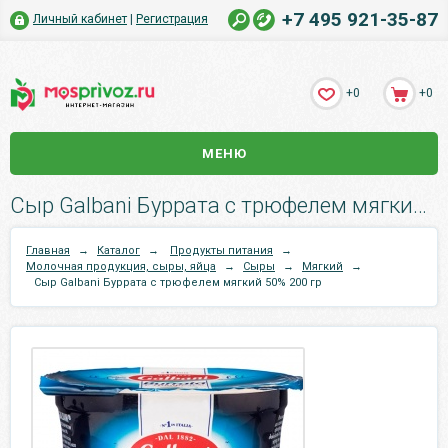
+7 495 921-35-87
Личный кабинет
|
Регистрация
+0
+0
МЕНЮ
Сыр Galbani Буррата с трюфелем мягкий 50% 200 гр.
Главная
→
Каталог
→
Продукты питания
→
Молочная продукция, сыры, яйца
→
Сыры
→
Мягкий
→
Сыр Galbani Буррата с трюфелем мягкий 50% 200 гр