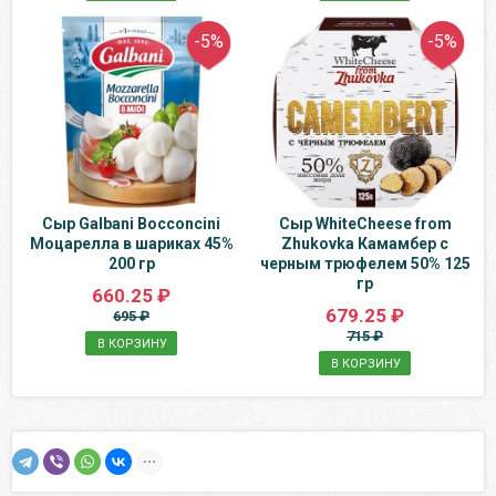
-5%
-5%
Сыр Galbani Bocconcini
Сыр WhiteCheese from
Моцарелла в шариках 45%
Zhukovka Камамбер с
200 гр
черным трюфелем 50% 125
гр
660.25 ₽
679.25 ₽
695 ₽
715 ₽
В КОРЗИНУ
В КОРЗИНУ