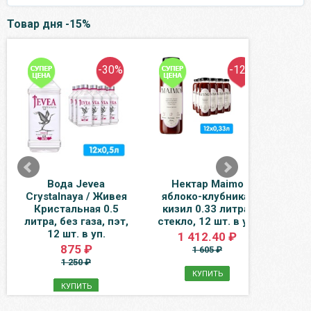
Товар дня -15%
-30%
-12%
Вода Jevea
Нектар Maimo
Кор
Crystalnaya / Живея
яблоко-клубника-
0.5 
Кристальная 0.5
кизил 0.33 литра,
литра, без газа, пэт,
стекло, 12 шт. в уп.
12 шт. в уп.
1 412.40 ₽
875 ₽
1 605 ₽
1 250 ₽
КУПИТЬ
КУПИТЬ