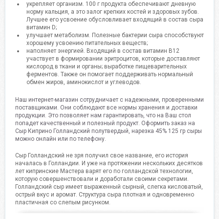
укрепляет организм. 100 г продукта обеспечивают дневную
норму кальция, а это залог крепких костей и здоровых зубов.
Лучшее его усвоение обусловливает входящий в состав сыра
витамин D;
улучшает метаболизм. Полезные бактерии сыра способствуют
хорошему усвоению питательных веществ;
наполняет энергией. Входящий в состав витамин B12
участвует в формировании эритроцитов, которые доставляют
кислород в ткани и органы; выработке пищеварительных
ферментов. Также он помогает поддерживать нормальный
обмен жиров, аминокислот и углеводов.
Наш интернет-магазин сотрудничает с надежными, проверенными
поставщиками. Они соблюдают все нормы хранения и доставки
продукции. Это позволяет нам гарантировать, что на Ваш стол
попадет качественный и полезный продукт. Оформить заказ на
Сыр Киприно Голландский полутвердый, нарезка 45% 125 гр сыры
можно онлайн или по телефону.
Сыр Голландский не зря получил свое название, его история
началась в Голландии. И уже на протяжении нескольких десятков
лет кипринские Мастера варят его по голландской технологии,
которую совершенствовали и доработали своими секретами.
Голландский сыр имеет выраженный сырный, слегка кисловатый,
острый вкус и аромат. Структура сыра плотная и одновременно
пластичная со слепым рисунком.