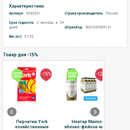
Характеристики
Артикул:
0043351
Страна производитель:
Россия
Срок годности:
3 месяца и 29
дней
ШтрихКод:
4607035089121
Вес (кг):
0.125
Товар дня -15%
-15%
-12%
Перчатки York
Нектар Maimo
Н
хозяйственные
яблоко-фейхоа-киви
ябл