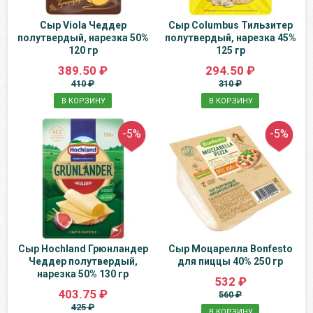
Сыр Viola Чеддер
Сыр Columbus Тильзитер
полутвердый, нарезка 50%
полутвердый, нарезка 45%
120 гр
125 гр
389.50 ₽
294.50 ₽
410 ₽
310 ₽
В КОРЗИНУ
В КОРЗИНУ
-5%
-5%
Сыр Hochland Грюнландер
Сыр Моцарелла Bonfesto
Чеддер полутвердый,
для пиццы 40% 250 гр
нарезка 50% 130 гр
532 ₽
403.75 ₽
560 ₽
425 ₽
В КОРЗИНУ