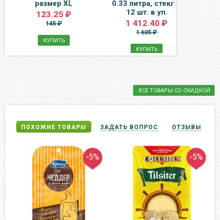
размер XL
0.33 литра, стекло,
киз
12 шт. в уп.
стек
123.25 ₽
1 412.40 ₽
145 ₽
1 605 ₽
КУПИТЬ
КУПИТЬ
ВСЕ ТОВАРЫ СО СКИДКОЙ
ПОХОЖИЕ ТОВАРЫ
ЗАДАТЬ ВОПРОС
ОТЗЫВЫ
-5%
-5%