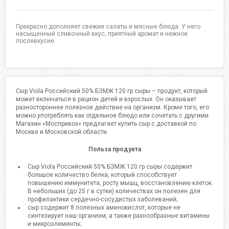
Прекрасно дополняет свежие салаты и мясные блюда. У него
насыщенный сливочный вкус, приятный аромат и нежное
послевкусие.
Сыр Viola Российский 50% БЗМЖ 120 гр сыры – продукт, который
может включаться в рацион детей и взрослых. Он оказывает
разностороннее полезное действие на организм. Кроме того, его
можно употреблять как отдельное блюдо или сочетать с другими.
Магазин «Моспривоз» предлагает купить сыр с доставкой по
Москве и Московской области.
Польза продукта
Сыр Viola Российский 50% БЗМЖ 120 гр сыры содержит
большое количество белка, который способствует
повышению иммунитета, росту мышц, восстановлению клеток.
В небольших (до 25 г в сутки) количествах он полезен для
профилактики сердечно-сосудистых заболеваний;
сыр содержит 8 полезных аминокислот, которые не
синтезирует наш организм, а также разнообразные витамины
и микроэлементы;