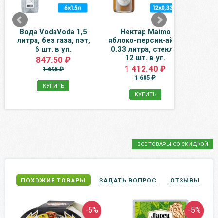
Вода VodaVoda 1,5
Нектар Maimo
В
литра, без газа, пэт,
яблоко-персик-айва
Байк
6 шт. в уп.
0.33 литра, стекло,
пэ
12 шт. в уп.
847.50 ₽
1 412.40 ₽
1 695 ₽
1 605 ₽
КУПИТЬ
КУПИТЬ
ВСЕ ТОВАРЫ СО СКИДКОЙ
ПОХОЖИЕ ТОВАРЫ
ЗАДАТЬ ВОПРОС
ОТЗЫВЫ
-5%
-5%