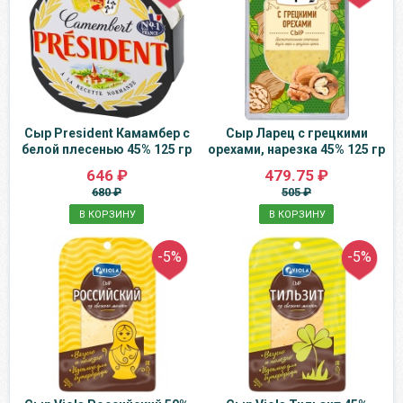
Сыр President Камамбер с
Сыр Ларец с грецкими
белой плесенью 45% 125 гр
орехами, нарезка 45% 125 гр
646 ₽
479.75 ₽
680 ₽
505 ₽
В КОРЗИНУ
В КОРЗИНУ
-5%
-5%