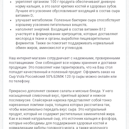
укрепляет организм. 100 г продукта обеспечивают дневную
норму кальция, а это залог крепких костей и здоровых зубов.
Лучшее его усвоение обусловливает входящий в состав сыра
витамин D;
улучшает метаболизм. Полезные бактерии сыра способствуют
хорошему усвоению питательных веществ;
наполняет энергией. Входящий в состав витамин B12
участвует в формировании эритроцитов, которые доставляют
кислород в ткани и органы; выработке пищеварительных
ферментов. Также он помогает поддерживать нормальный
обмен жиров, аминокислот и углеводов.
Наш интернет-магазин сотрудничает с надежными, проверенными
поставщиками. Они соблюдают все нормы хранения и доставки
продукции. Это позволяет нам гарантировать, что на Ваш стол
попадет качественный и полезный продукт. Оформить заказ на
Сыр Viola Российский 50% БЗМЖ 120 гр сыры можно онлайн или
по телефону.
Прекрасно дополняет свежие салаты и мясные блюда. У него
насыщенный сливочный вкус, приятный аромат и нежное
послевкусие. Слайсерная нарезка представляет собой тонко
нарезанные ломтики сыра, толщина которых рассчитана так,
чтобы максимально передать вкус сыра. Это натуральный
продукт, который не содержит растительных заменителей жира.
Как и всякий натуральный сыр, это источник кальция и фосфора,
которые необходимы для поддержания здоровья костей и
нормализации работы головного мозга, а также молочного