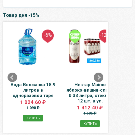
Товар дня -15%
-6%
-12%
Вода Волжанка 18.9
Нектар Maimo
В
литров в
яблоко-вишня-слива
Бай
одноразовой таре
0.33 литра, стекло,
без 
12 шт. в уп.
1 024.60 ₽
1 412.40 ₽
1 090 ₽
1 605 ₽
КУПИТЬ
КУПИТЬ