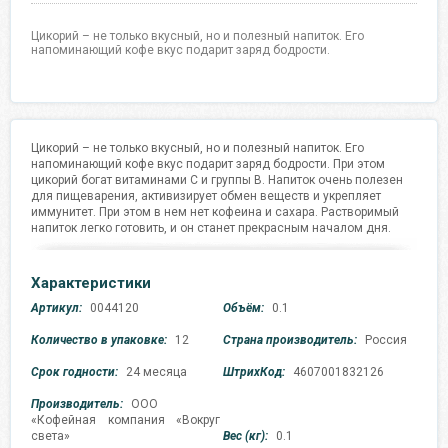
Цикорий – не только вкусный, но и полезный напиток. Его
напоминающий кофе вкус подарит заряд бодрости.
Цикорий – не только вкусный, но и полезный напиток. Его
напоминающий кофе вкус подарит заряд бодрости. При этом
цикорий богат витаминами С и группы В. Напиток очень полезен
для пищеварения, активизирует обмен веществ и укрепляет
иммунитет. При этом в нем нет кофеина и сахара. Растворимый
напиток легко готовить, и он станет прекрасным началом дня.
Характеристики
Артикул:
0044120
Объём:
0.1
Количество в упаковке:
12
Страна производитель:
Россия
Срок годности:
24 месяца
ШтрихКод:
4607001832126
Производитель:
ООО
«Кофейная компания «Вокруг
света»
Вес (кг):
0.1