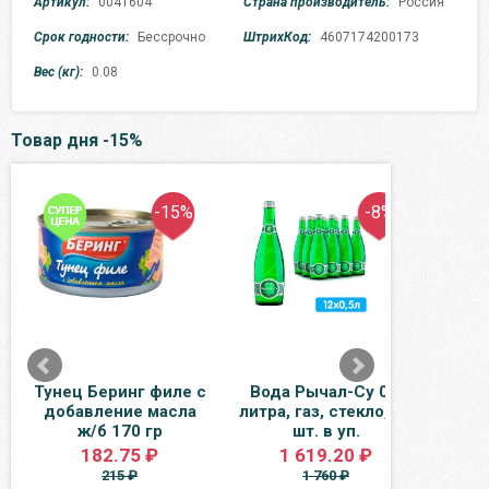
Артикул:
0041604
Страна производитель:
Россия
Срок годности:
Бессрочно
ШтрихКод:
4607174200173
Вес (кг):
0.08
Товар дня -15%
-15%
-8%
Тунец Беринг филе с
Вода Рычал-Су 0.5
Рул
добавление масла
литра, газ, стекло, 12
ж/б 170 гр
шт. в уп.
гла
182.75 ₽
1 619.20 ₽
215 ₽
1 760 ₽