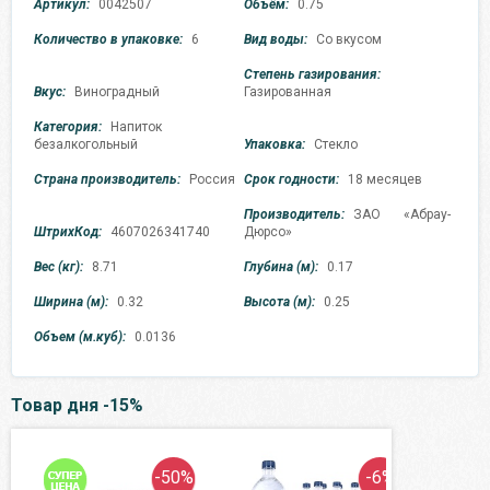
Артикул:
0042507
Объём:
0.75
Количество в упаковке:
6
Вид воды:
Со вкусом
Степень газирования:
Вкус:
Виноградный
Газированная
Категория:
Напиток
безалкогольный
Упаковка:
Стекло
Страна производитель:
Россия
Срок годности:
18 месяцев
Производитель:
ЗАО «Абрау-
ШтрихКод:
4607026341740
Дюрсо»
Вес (кг):
8.71
Глубина (м):
0.17
Ширина (м):
0.32
Высота (м):
0.25
Объем (м.куб):
0.0136
Товар дня -15%
-50%
-6%