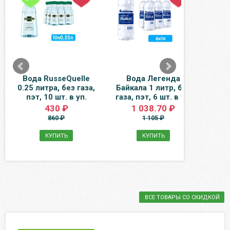
Вода RusseQuelle
Вода Легенда
Пр
0.25 литра, без газа,
Байкала 1 литр, без
B
пэт, 10 шт. в уп.
газа, пэт, 6 шт. в уп.
Жемч
0.33 
430 ₽
1 038.70 ₽
пэ
860 ₽
1 105 ₽
КУПИТЬ
КУПИТЬ
ВСЕ ТОВАРЫ СО СКИДКОЙ