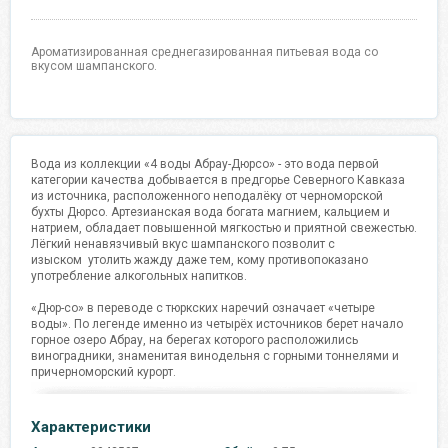
Ароматизированная среднегазированная питьевая вода со
вкусом шампанского.
Вода из коллекции «4 воды Абрау-Дюрсо» - это вода первой
категории качества добывается в предгорье Северного Кавказа
из источника, расположенного неподалёку от черноморской
бухты Дюрсо. Артезианская вода богата магнием, кальцием и
натрием, обладает повышенной мягкостью и приятной свежестью.
Лёгкий ненавязчивый вкус шампанского позволит с
изыском утолить жажду даже тем, кому противопоказано
употребление алкогольных напитков.
«Дюр-со» в переводе с тюркских наречий означает «четыре
воды». По легенде именно из четырёх источников берет начало
горное озеро Абрау, на берегах которого расположились
виноградники, знаменитая винодельня с горными тоннелями и
причерноморский курорт.
Характеристики