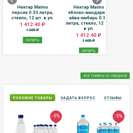
Нектар Maimo
Нектар Maimo
Вода
персик 0.33 литра,
яблоко-мандарин-
стекло, 12 шт. в уп.
айва-имбирь 0.33
одн
литра, стекло, 12 шт.
1 412.40 ₽
в уп.
1 605 ₽
1 412.40 ₽
КУПИТЬ
1 605 ₽
КУПИТЬ
ВСЕ ТОВАРЫ СО СКИДКОЙ
ПОХОЖИЕ ТОВАРЫ
ЗАДАТЬ ВОПРОС
ОТЗЫВЫ
-5%
-5%