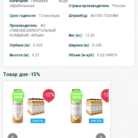
Категория:
Питьевая вода
обработанная
Страна производитель:
Россия
Срок годности:
12 месяцев
ШтрихКод:
4610017250488
Производитель:
АО
«ПИВОБЕЗАЛКОГОЛЬНЫЙ
КОМБИНАТ «КРЫМ»
Вес (кг):
12.36
Глубина (м):
0.325
Ширина (м):
0.245
Высота (м):
0.27
Объем (м.куб):
0.02149875
Товар дня -15%
-12%
-12%