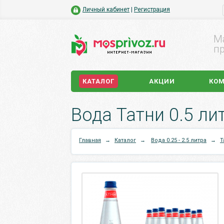
Личный кабинет
|
Регистрация
М
пр
КАТАЛОГ
АКЦИИ
КО
Вода Татни 0.5 литр
Главная
→
Каталог
→
Вода 0.25 - 2.5 литра
→
Т