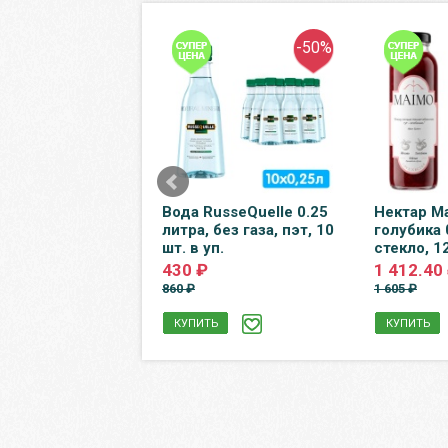
-50%
-50%
олжанка 0.5
Вода RusseQuelle 0.25
Нектар M
газ, пэт, 12 шт. в
литра, без газа, пэт, 10
голубика 
шт. в уп.
стекло, 12
0 ₽
430 ₽
1 412.40
860 ₽
1 605 ₽
Ь
КУПИТЬ
КУПИТЬ