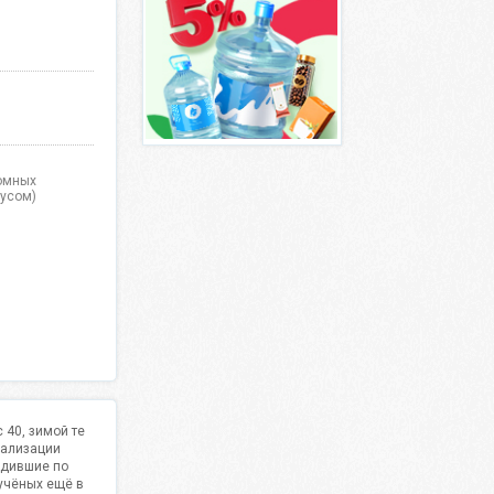
ромных
нусом)
 40, зимой те
рализации
одившие по
учёных ещё в