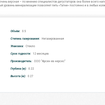
 очень вкусная – по мнению специалистов-дегустаторов она более всего на
й уровень минерализации позволяет пить «Татни» постоянно и в любых кол
Объём:
0.5
Степень газирования:
Негазированная
Упаковка:
Стекло
Срок годности:
12 месяцев
Производитель:
ООО "Арсен ев нерсес"
Глубина (м):
0.22
Высота (м):
0.27