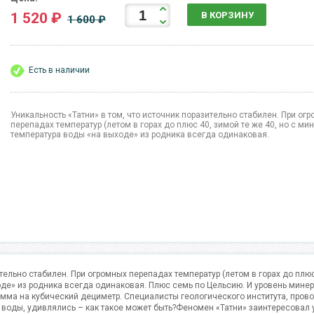
1 520 ₽
В КОРЗИНУ
1 600 ₽
Есть в наличии
Уникальность «Татни» в том, что источник поразительно стабилен. При ог
перепадах температур (летом в горах до плюс 40, зимой те же 40, но с ми
температура воды «на выходе» из родника всегда одинаковая.
ительно стабилен. При огромных перепадах температур (летом в горах до плюс
оде» из родника всегда одинаковая. Плюс семь по Цельсию. И уровень мине
амма на кубический дециметр. Специалисты геологического института, пров
воды, удивлялись – как такое может быть?Феномен «Татни» заинтересовал 