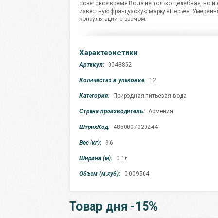
советское время.Вода не только целебная, но и
известную французскую марку «Перье». Умеренны
консультации с врачом.
Характеристики
Артикул:
0043852
Количество в упаковке:
12
Категория:
Природная питьевая вода
Страна производитель:
Армения
ШтрихКод:
4850007020244
Вес (кг):
9.6
Ширина (м):
0.16
Объем (м.куб):
0.009504
Товар дня -15%