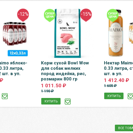
-12%
-15%
aimo яблоко-
Корм сухой Bowl Wow
Нектар Maim
0.33 литра,
для собак мелких
0.33 литра, с
 шт. в уп.
пород индейка, рис,
шт. в уп.
розмарин 800 гр
 ₽
1 412.40 ₽
1 011.50 ₽
1 605 ₽
1 190 ₽
КУПИТЬ
КУПИТЬ
ВСЕ ТОВ