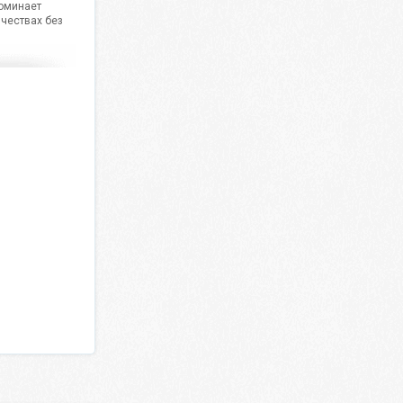
поминает
ичествах без