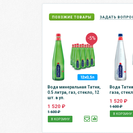
ПОХОЖИЕ ТОВАРЫ
ЗАДАТЬ ВОПРО
-5%
Вода минеральная Татни,
Вода Татни 
0.5 литра, газ, стекло, 12
газа, стекло
шт. в уп.
1 520 ₽
1 520 ₽
1 600 ₽
1 600 ₽
В КОРЗИНУ
В КОРЗИНУ