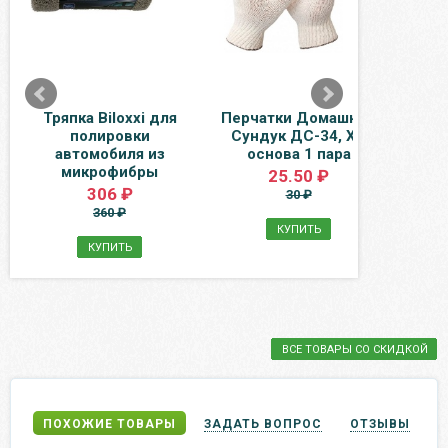
Тряпка Biloxxi для
Перчатки Домашний
Н
полировки
Сундук ДС-34, ХБ
ябл
автомобиля из
основа 1 пара
айв
микрофибры
литра
25.50 ₽
306 ₽
30 ₽
360 ₽
КУПИТЬ
КУПИТЬ
ВСЕ ТОВАРЫ СО СКИДКОЙ
ПОХОЖИЕ ТОВАРЫ
ЗАДАТЬ ВОПРОС
ОТЗЫВЫ