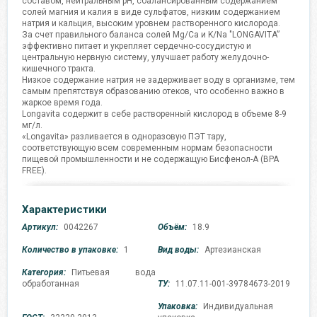
составом, нейтральным pH, сбалансированным содержанием
солей магния и калия в виде сульфатов, низким содержанием
натрия и кальция, высоким уровнем растворенного кислорода.
За счет правильного баланса солей Mg/Ca и K/Na "LONGAVITA”
эффективно питает и укрепляет сердечно-сосудистую и
центральную нервную систему, улучшает работу желудочно-
кишечного тракта.
Низкое содержание натрия не задерживает воду в организме, тем
самым препятствуя образованию отеков, что особенно важно в
жаркое время года.
Longavita содержит в себе растворенный кислород в объеме 8-9
мг/л.
«Longavita» разливается в одноразовую ПЭТ тару,
соответствующую всем современным нормам безопасности
пищевой промышленности и не содержащую Бисфенол-А (BPA
FREE).
Характеристики
Артикул:
0042267
Объём:
18.9
Количество в упаковке:
1
Вид воды:
Артезианская
Категория:
Питьевая вода
обработанная
ТУ:
11.07.11-001-39784673-2019
Упаковка:
Индивидуальная