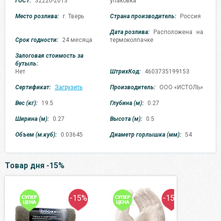
ГОСТ:
32220-2013
упаковка
Место розлива:
г. Тверь
Страна производитель:
Россия
Дата розлива:
Расположена на
Срок годности:
24 месяца
термоколпачке
Залоговая стоимость за
бутыль:
Нет
ШтрихКод:
4603735199153
Сертификат:
Загрузить
Производитель:
ООО «ИСТОЛЬ»
Вес (кг):
19.5
Глубина (м):
0.27
Ширина (м):
0.27
Высота (м):
0.5
Объем (м.куб):
0.03645
Диаметр горлышка (мм):
54
Товар дня -15%
-15%
-15%