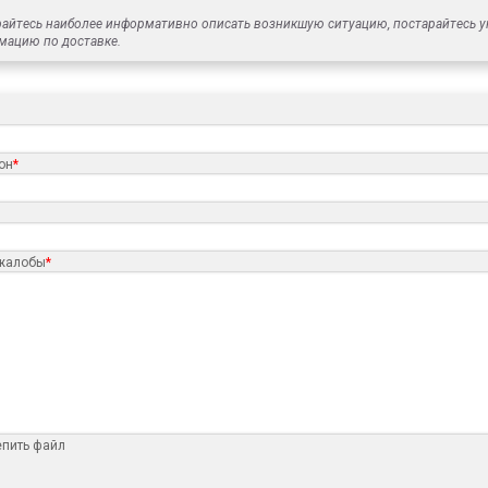
айтесь наиболее информативно описать возникшую ситуацию, постарайтесь ук
мацию по доставке.
он
*
 жалобы
*
епить файл