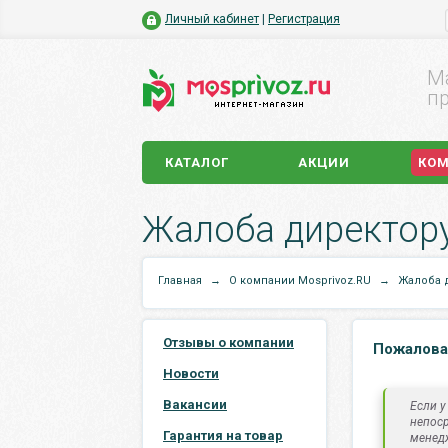
Личный кабинет
|
Регистрация
М
пр
КАТАЛОГ
АКЦИИ
КО
Жалоба директор
Главная
→
О компании Mosprivoz.RU
→
Жалоба 
Отзывы о компании
Пожалова
Новости
Вакансии
Если у
непос
Гарантия на товар
менед