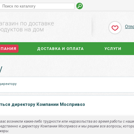
агазин по доставке
Отл
одуктов на дом
МПАНИЯ
ДОСТАВКА И ОПЛАТА
УСЛУГИ
у
директору
ться директору Компании Моспривоз
 вас возникли какие-либо трудности или недовольства во время работы с наш
редственно к директору Компании Моспривоз и мы решим все вопросы, котор
жеры.