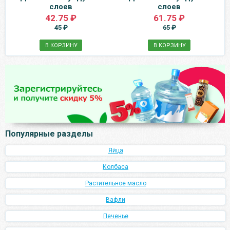
слоев
слоев
42.75 ₽
61.75 ₽
45 ₽
65 ₽
В КОРЗИНУ
В КОРЗИНУ
Популярные разделы
Яйца
Колбаса
Растительное масло
Вафли
Печенье