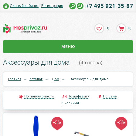
+7 495 921-35-87
Личный кабинет
|
Регистрация
+0
+0
МЕНЮ
Аксессуары для дома
(4 товара)
Главная
→
Каталог
→
Дом
→
Аксессуары для дома
По популярности
По алфавиту
По цене
В наличии
-5%
-5%