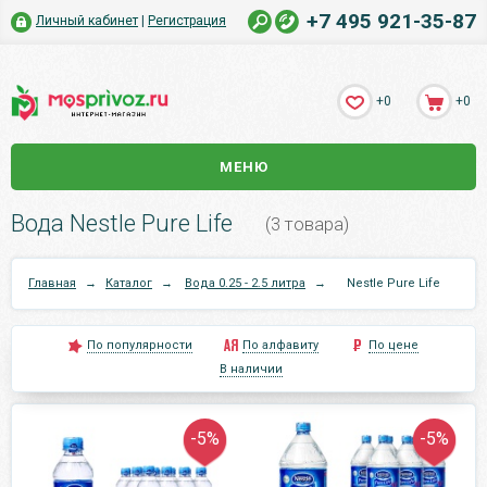
+7 495 921-35-87
Личный кабинет
|
Регистрация
+0
+0
МЕНЮ
Вода Nestle Pure Life
(3 товара)
Главная
→
Каталог
→
Вода 0.25 - 2.5 литра
→
Nestle Pure Life
По популярности
По алфавиту
По цене
В наличии
-5%
-5%