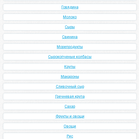
Говядина
Молоко
Сыры
Свинина
Морепродукты
Сырокопченые колбасы
Крупы
Макароны
Сливочный сыр
Гречневая крупа
Сахар
Фрукты и овощи
Овощи
Рис